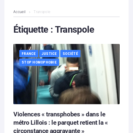
L’association
Accueil
Transpole
Contenus litigieux
Étiquette :
Transpole
Nous soutenir
FRANCE
JUSTICE
SOCIÉTÉ
Boutique
STOP HOMOPHOBIE
Partenaires
Contacts
Hébergement solidaire
Violences « transphobes » dans le
métro Lillois : le parquet retient la «
circonstance aggravante »