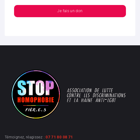
Je fais un don
Témoignez, réagissez :
07 71 80 08 71