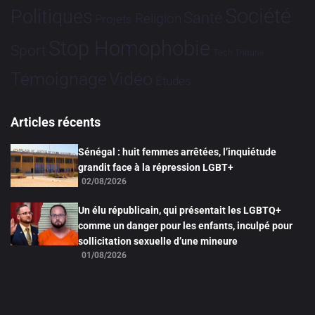
Société
Politiques
Santé
Religion
Projets
Stop Homophobie
Sport
Tech
Tribune
Vidéo
Témoignage
Études
Articles récents
Sénégal : huit femmes arrêtées, l’inquiétude
grandit face à la répression LGBT+
02/08/2026
Un élu républicain, qui présentait les LGBTQ+
comme un danger pour les enfants, inculpé pour
sollicitation sexuelle d’une mineure
01/08/2026