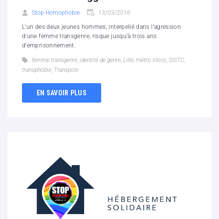
Stop Homophobie
13/03/2016
L'un des deux jeunes hommes, interpellé dans l'agression
d'une femme transgenre, risque jusqu’à trois ans
d’emprisonnement.
femme transgenre
,
identité de genre
,
Lille
,
métro lillois
,
SISTC
,
transphobie
,
Transpole
EN SAVOIR PLUS