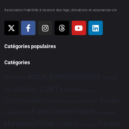
Association habilitée à recevoir des legs, donations et assurances-vie
Catégories populaires
Catégories
Actus Internationales
Actions
Afrique
Assos. LGBT
Bioéthique
Asie
Brève
Communiqués
Europe
Culture
Dialogues France-Brésil
France
Faits Divers
Evénements
Hommage
Humanophobie
Justice
People
Partenariat