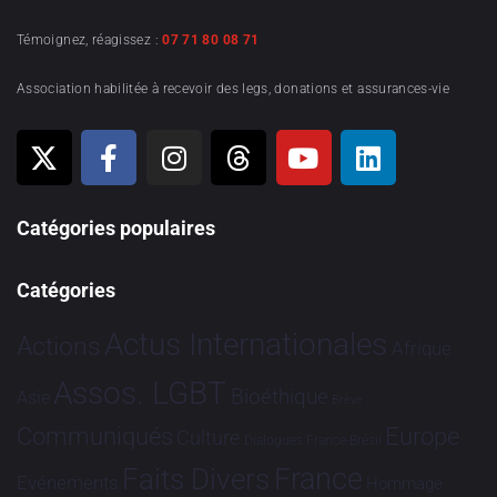
Témoignez, réagissez :
07 71 80 08 71
Association habilitée à recevoir des legs, donations et assurances-vie
Catégories populaires
Catégories
Actus Internationales
Actions
Afrique
Assos. LGBT
Bioéthique
Asie
Brève
Communiqués
Europe
Culture
Dialogues France-Brésil
France
Faits Divers
Evénements
Hommage