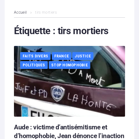
L’association
Accueil
tirs mortiers
Contenus litigieux
Étiquette :
tirs mortiers
Nous soutenir
FAITS DIVERS
FRANCE
JUSTICE
Boutique
POLITIQUES
STOP HOMOPHOBIE
Partenaires
Contacts
Hébergement solidaire
Aude : victime d’antisémitisme et
d’homophobie, Jean dénonce l’inaction