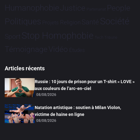
Humanophobie
Justice
People
Partenariat
Société
Politiques
Santé
Religion
Projets
Stop Homophobie
Sport
Tech
Tribune
Vidéo
Témoignage
Études
Articles récents
Russie : 10 jours de prison pour un T-shirt « LOVE »
aux couleurs de l’arc-en-ciel
08/08/2026
Natation artistique : soutien à Milan Violon,
victime de haine en ligne
08/08/2026