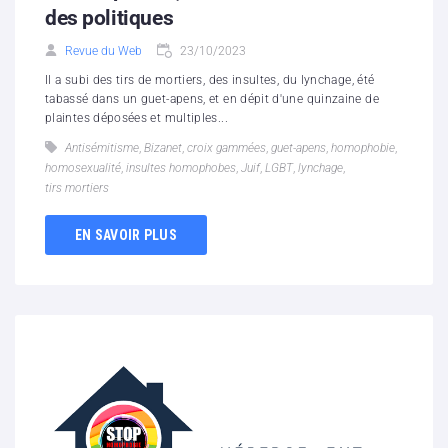
des politiques
Revue du Web
23/10/2023
Il a subi des tirs de mortiers, des insultes, du lynchage, été
tabassé dans un guet-apens, et en dépit d'une quinzaine de
plaintes déposées et multiples...
Antisémitisme
,
Bizanet
,
croix gammées
,
guet-apens
,
homophobie
,
homosexualité
,
insultes homophobes
,
Juif
,
LGBT
,
lynchage
,
tirs mortiers
EN SAVOIR PLUS