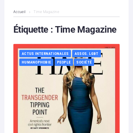
L’association
Accueil
Time Magazine
Contenus litigieux
Étiquette :
Time Magazine
Nous soutenir
ACTUS INTERNATIONALES
ASSOS. LGBT
Boutique
HUMANOPHOBIE
PEOPLE
SOCIÉTÉ
Partenaires
Contacts
Hébergement solidaire