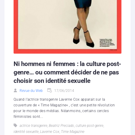
Ni hommes ni femmes : la culture post-
genre… ou comment décider de ne pas
choisir son identité sexuelle
Revue du Web
17/06/2014
Quand l’actrice transgenre Laverne Cox apparait sur la
couverture de « Time Magazine« , c’est une petite révolution
pour le monde des médias. Néanmoins, certains cercles
féministes sont...
actrice transgenre
,
Beatriz Preciado
,
culture post-genre
,
identité sexuelle
,
Laverne Cox
,
Time Magazine