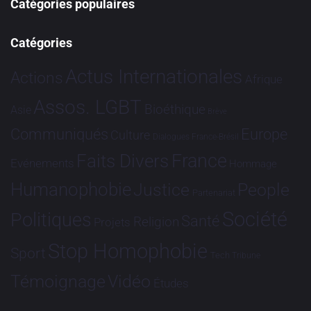
Catégories populaires
Catégories
Actus Internationales
Actions
Afrique
Assos. LGBT
Bioéthique
Asie
Brève
Communiqués
Europe
Culture
Dialogues France-Brésil
France
Faits Divers
Evénements
Hommage
Humanophobie
Justice
People
Partenariat
Société
Politiques
Santé
Religion
Projets
Stop Homophobie
Sport
Tech
Tribune
Vidéo
Témoignage
Études