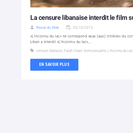
La censure libanaise interdit le film 
Revue du Web
03/10/2013
«L’inconnu du lac» ne correspond «pas (aux) critères» du comi
Liban a interdit «L’inconnu du lac»,...
censure libanaise
,
Farah Chaer
,
homosexualite
,
L'Inconnu du Lac
EN SAVOIR PLUS