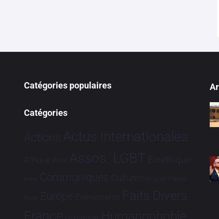
Catégories populaires
Ar
Catégories
Actus Internationales
Actions
Assos. LGBT
Bioéthique
Afrique
Asie
Communiqués
Culture
Dialogues France-
Brève
Faits Divers
Europe
Evénements
Brésil
France
Humanophobie
Hommage