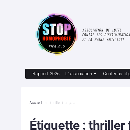
Rapport 2026
L’association
Contenus liti
Accueil
thriller français
Étiquette :
thriller