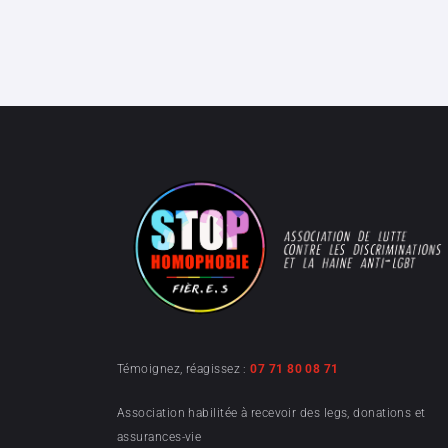
Témoignez, réagissez :
07 71 80 08 71
Association habilitée à recevoir des legs, donations et
assurances-vie