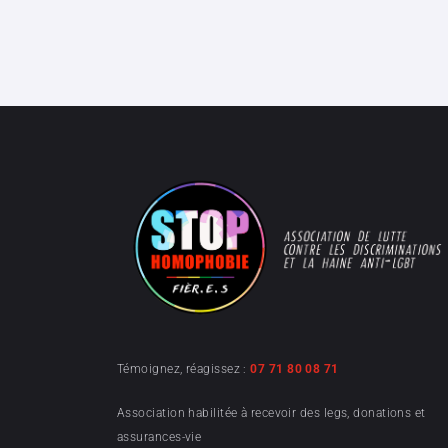
Témoignez, réagissez :
07 71 80 08 71
Association habilitée à recevoir des legs, donations et
assurances-vie