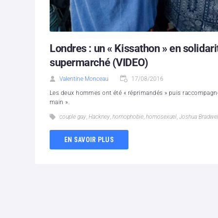
Londres : un « Kissathon » en solidari
supermarché (VIDEO)
Valentine Monceau
17/08/2016
Les deux hommes ont été « réprimandés » puis raccompagnés ve
main ».
couple gay
,
Hackney
,
homophobie
,
homosexuel
,
Joshua Bradwel
EN SAVOIR PLUS