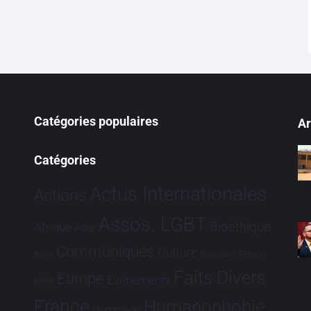
Catégories populaires
Ar
Catégories
Actus Internationales
Actions
Assos. LGBT
Bioéthique
Afrique
Asie
Communiqués
Culture
Dialogues France-
Brève
Faits Divers
Europe
Evénements
Brésil
France
Humanophobie
Hommage