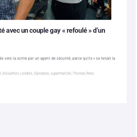
té avec un couple gay « refoulé » d’un
rs la sortie par un agent de sécurité, parce qu’ils « se tenait la
l
,
Kissathon
,
Londres
,
Sainsbury
,
supermarché
,
Thomas Rees