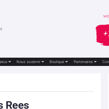
gieux
Nous soutenir
Boutique
Partenaires
Con
 Rees