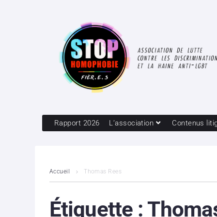
Rapport 2026
L’association
Contenus liti
Accueil
Thomas Rees
Étiquette :
Thomas