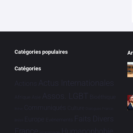
Catégories populaires
Ar
Catégories
Actus Internationales
Actions
Assos. LGBT
Bioéthique
Afrique
Asie
Communiqués
Culture
Dialogues France-
Brève
Faits Divers
Europe
Evénements
Brésil
France
Humanophobie
Hommage