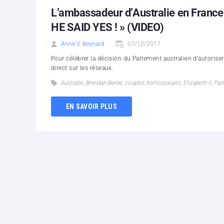
L’ambassadeur d’Australie en Franc
HE SAID YES ! » (VIDEO)
Anne V. Besnard
07/12/2017
Pour célébrer la décision du Parlement australien d'autoriser
direct sur les réseaux.
Australie
,
Brendan Berne
,
couples homosexuels
,
Elizabeth II
,
Par
EN SAVOIR PLUS