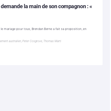
e demande la main de son compagnon : «
 le mariage pour tous, Brendan Berne a fait sa proposition, en
lement australien
,
Peter Cosgrove
,
Thomas Marti