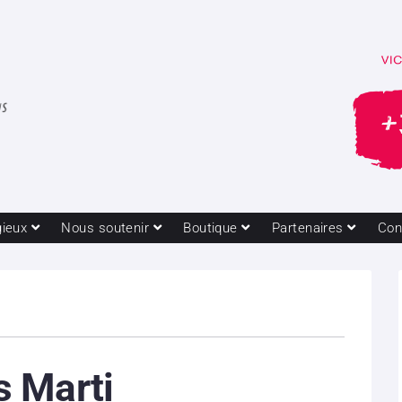
gieux
Nous soutenir
Boutique
Partenaires
Con
 Marti