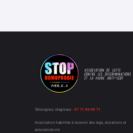
Témoignez, réagissez :
07 71 80 08 71
Association habilitée à recevoir des legs, donations et
assurances-vie