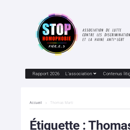
Rapport 2026
L’association
Contenus liti
Accueil
Thomas Marti
Étiquette :
Thomas