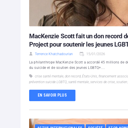
MacKenzie Scott fait un don record de
Project pour soutenir les jeunes LG
Terrence Khatchadourian
15/01/2026
La philanthrope MacKenzie Scott a accordé 45 millions de do
du suicide et de soutien des jeunes LGBTQ+....
crise santé mentale
,
don record
,
États-Unis
,
financement associ
prévention suicide LGBTQ
,
santé mentale
,
services de crise
,
soutien
EN SAVOIR PLUS
ACTUS INTERNATIONALES
SOCIÉTÉ
STOP HOM