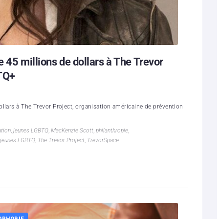
 45 millions de dollars à The Trevor
BTQ+
llars à The Trevor Project, organisation américaine de prévention
ation
,
jeunes LGBTQ
,
MacKenzie Scott
,
philanthropie
,
 jeunes LGBTQ
,
The Trevor Project
,
TrevorSpace
OPHOBIE