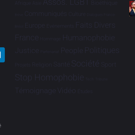
Assos. LGBT
Bioéthique
Afrique
Asie
Communiqués
Culture
Dialogues France-
Brève
Faits Divers
Europe
Evénements
Brésil
France
Humanophobie
Hommage
Politiques
Justice
People
Partenariat
Société
Santé
Sport
Religion
Projets
Stop Homophobie
Tech
Tribune
Vidéo
Témoignage
Études
é