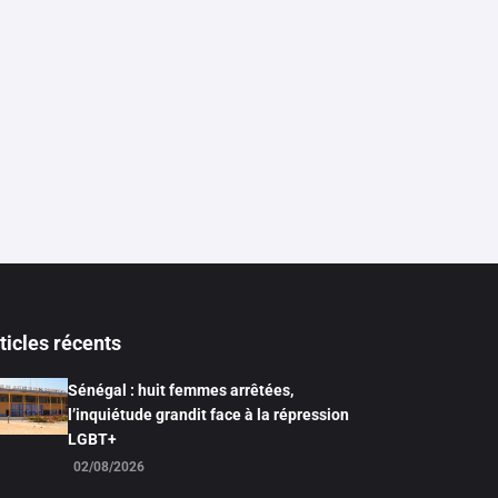
ticles récents
Sénégal : huit femmes arrêtées,
l’inquiétude grandit face à la répression
LGBT+
02/08/2026