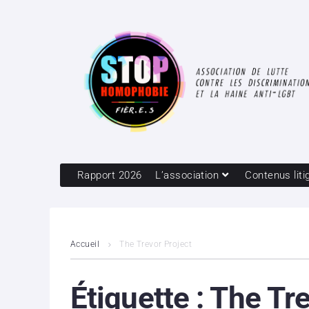
Rapport 2026
L’association
Contenus liti
Accueil
The Trevor Project
Étiquette :
The Tre