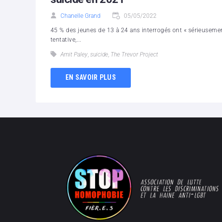
Chanelle Grand
05/05/2022
45 % des jeunes de 13 à 24 ans interrogés ont « sérieusement
tentative,...
Amit Paley
,
suicide
,
The Trevor Project
EN SAVOIR PLUS