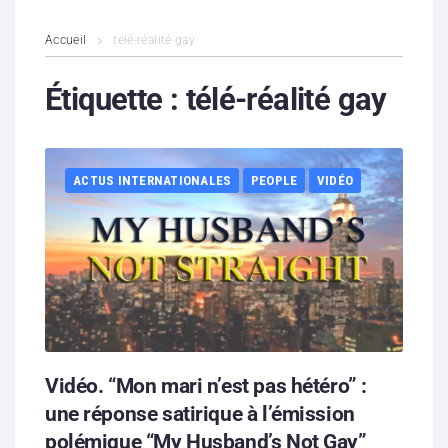
L’association
Accueil
télé-réalité gay
Contenus litigieux
Étiquette :
télé-réalité gay
Nous soutenir
ACTUS INTERNATIONALES
PEOPLE
VIDÉO
Boutique
Partenaires
Contacts
Hébergement solidaire
Vidéo. “Mon mari n’est pas hétéro” :
une réponse satirique à l’émission
polémique “My Husband’s Not Gay”