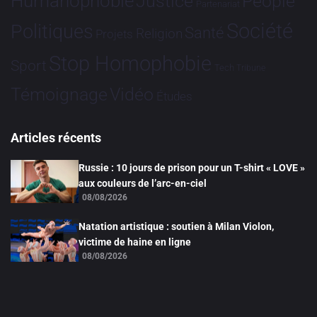
Humanophobie
Justice
People
Partenariat
Société
Politiques
Santé
Religion
Projets
Stop Homophobie
Sport
Tech
Tribune
Vidéo
Témoignage
Études
Articles récents
Russie : 10 jours de prison pour un T-shirt « LOVE »
aux couleurs de l’arc-en-ciel
08/08/2026
Natation artistique : soutien à Milan Violon,
victime de haine en ligne
08/08/2026