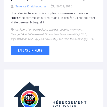
Terrence Khatchadourian
26/01/2015
Une télé-réalité avec trois couples homosexuels mariés, en
apparence comme les autres, mais l’un des époux est pourtant
«hétérosexuel !» Lequel ?
conjoints homosexuels
,
couple gay
,
couples mormons
,
George Takei
,
hétérosexuel
,
Hikaru Sulu
,
homosexualite
,
LGBT
,
My Husband’s Not Gay
,
Salt Lake City
,
Star Trek
,
télé-réalité gay
,
TLC
EN SAVOIR PLUS