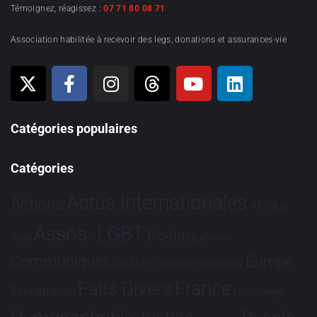
Témoignez, réagissez :
07 71 80 08 71
Association habilitée à recevoir des legs, donations et assurances-vie
Catégories populaires
Catégories
Actus Internationales
Actions
Afrique
Assos. LGBT
Bioéthique
Asie
Brève
Communiqués
Europe
Culture
Dialogues France-Brésil
France
Faits Divers
Evénements
Hommage