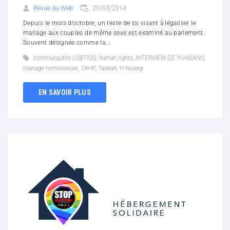
Revue du Web
20/03/2014
Depuis le mois d’octobre, un texte de loi visant à légaliser le
mariage aux couples de même sexe est examiné au parlement.
Souvent désignée comme la...
communautés LGBTIQQ
,
human rights
,
INTERVIEW DE YI-HSIANG
,
mariage homosexuel
,
TAHR
,
Taïwan
,
Yi-hsiang
EN SAVOIR PLUS