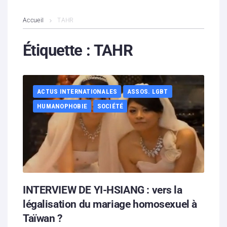
L’association
Accueil
TAHR
Contenus litigieux
Étiquette :
TAHR
Nous soutenir
ACTUS INTERNATIONALES
ASSOS. LGBT
Boutique
HUMANOPHOBIE
SOCIÉTÉ
Partenaires
Contacts
Hébergement solidaire
INTERVIEW DE YI-HSIANG : vers la
légalisation du mariage homosexuel à
Taïwan ?