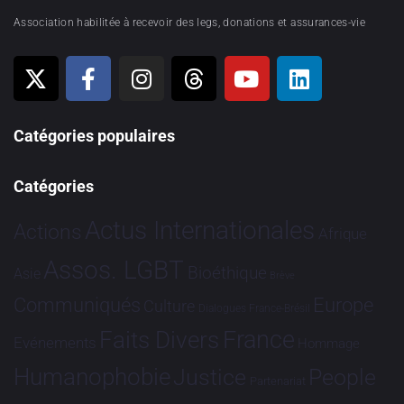
Association habilitée à recevoir des legs, donations et assurances-vie
Catégories populaires
Catégories
Actus Internationales
Actions
Afrique
Assos. LGBT
Bioéthique
Asie
Brève
Communiqués
Europe
Culture
Dialogues France-Brésil
France
Faits Divers
Evénements
Hommage
Humanophobie
Justice
People
Partenariat