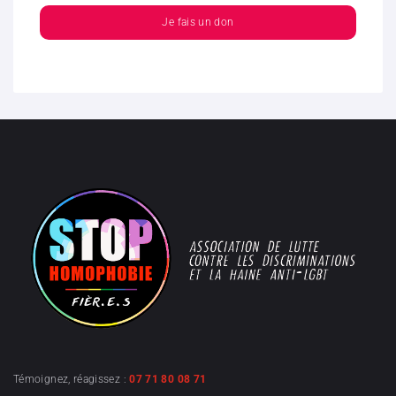
Je fais un don
Témoignez, réagissez :
07 71 80 08 71