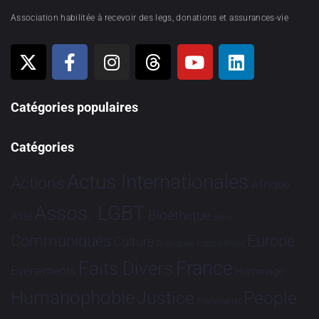
Association habilitée à recevoir des legs, donations et assurances-vie
Catégories populaires
Catégories
Actus Internationales
Actions
Afrique
Assos. LGBT
Bioéthique
Asie
Brève
Communiqués
Europe
Culture
Dialogues France-Brésil
France
Faits Divers
Evénements
Hommage
Humanophobie
Justice
People
Partenariat