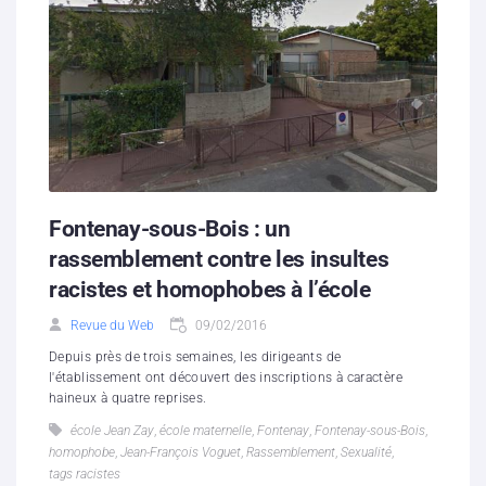
Fontenay-sous-Bois : un
rassemblement contre les insultes
racistes et homophobes à l’école
Revue du Web
09/02/2016
Depuis près de trois semaines, les dirigeants de
l'établissement ont découvert des inscriptions à caractère
haineux à quatre reprises.
école Jean Zay
,
école maternelle
,
Fontenay
,
Fontenay-sous-Bois
,
homophobe
,
Jean-François Voguet
,
Rassemblement
,
Sexualité
,
tags racistes