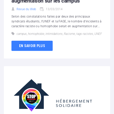
augmentation sur les campus
Revue du Web
13/03/2014
Selon des constatations faites par deux des principaux
syndicats étudiants, l’UNEF et la FAGE, le nombre d’incidents à
caractère raciste ou homophobe serait en augmentation sur...
campus
,
homophobie
,
intimidations
,
Racisme
,
tags racistes
,
UNEF
EN SAVOIR PLUS