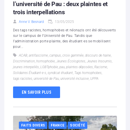
l’université de Pau : deux plaintes et
trois interpellations
Anne V. Besnard
13/05/2025
Des tags racistes, homophobes et néonazis ont été découverts
sur le campus de l’Université de Pau. Tandis que
l’administration porte plainte, des étudiant·es se mobilisent
pour...
ACAB
,
antifascisme
,
campus
,
croix gammée
,
discours de haine
,
Discrimination
,
homophobie
,
Jeunes Écologistes
,
Jeunes Insoumis
,
jeunes interpellés
,
LGBTphobie
,
pau
,
plaintes déposées
,
Racisme
,
Solidaires Étudiant·e·s
,
syndicat étudiant
,
Tags homophobes
,
tags racistes
,
université de Pau
,
université inclusive
,
UPPA
EN SAVOIR PLUS
FAITS DIVERS
FRANCE
SOCIÉTÉ