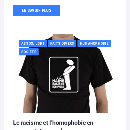
EN SAVOIR PLUS
ASSOS. LGBT
FAITS DIVERS
HUMANOPHOBIE
SOCIÉTÉ
Le racisme et l’homophobie en