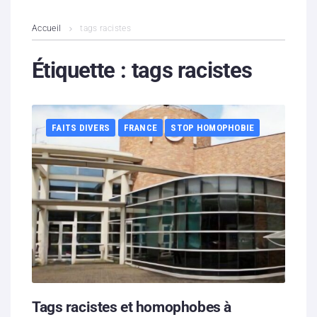
L’association
Accueil
tags racistes
Contenus litigieux
Étiquette :
tags racistes
Nous soutenir
FAITS DIVERS
FRANCE
STOP HOMOPHOBIE
Boutique
Partenaires
Contacts
Hébergement solidaire
Tags racistes et homophobes à