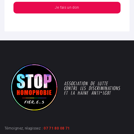
Je fais un don
Témoignez, réagissez :
07 71 80 08 71