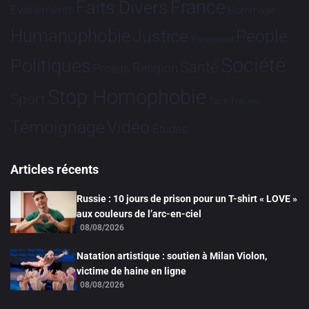
France
Faits Divers
Evénements
Hommage
Humanophobie
Justice
People
Partenariat
Société
Politiques
Santé
Religion
Projets
Stop Homophobie
Sport
Tech
Tribune
Vidéo
Témoignage
Études
Articles récents
Russie : 10 jours de prison pour un T-shirt « LOVE »
aux couleurs de l’arc-en-ciel
08/08/2026
Natation artistique : soutien à Milan Violon,
victime de haine en ligne
08/08/2026