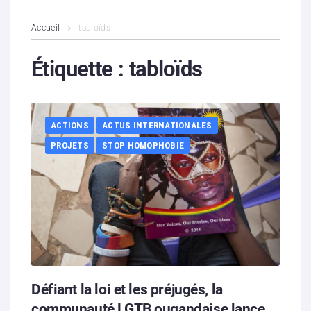
L’association
Accueil
tabloïds
Contenus litigieux
Étiquette :
tabloïds
Nous soutenir
ACTIONS
ACTUS INTERNATIONALES
Boutique
PROJETS
STOP HOMOPHOBIE
Partenaires
Contacts
Hébergement solidaire
Défiant la loi et les préjugés, la
communauté LGTB ougandaise lance