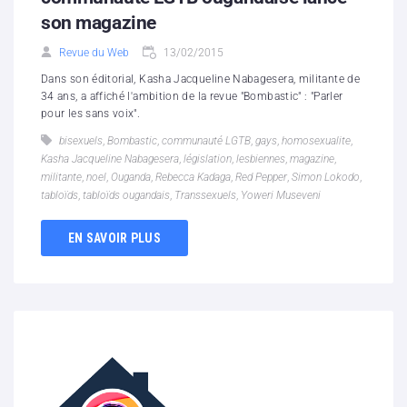
son magazine
Revue du Web
13/02/2015
Dans son éditorial, Kasha Jacqueline Nabagesera, militante de
34 ans, a affiché l'ambition de la revue "Bombastic" : "Parler
pour les sans voix".
bisexuels
,
Bombastic
,
communauté LGTB
,
gays
,
homosexualite
,
Kasha Jacqueline Nabagesera
,
législation
,
lesbiennes
,
magazine
,
militante
,
noel
,
Ouganda
,
Rebecca Kadaga
,
Red Pepper
,
Simon Lokodo
,
tabloïds
,
tabloïds ougandais
,
Transsexuels
,
Yoweri Museveni
EN SAVOIR PLUS