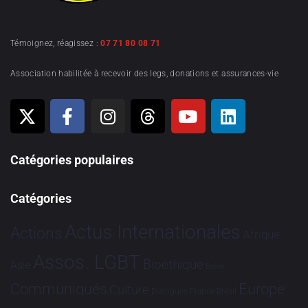
Témoignez, réagissez :
07 71 80 08 71
Association habilitée à recevoir des legs, donations et assurances-vie
Catégories populaires
Catégories
Actus Internationales
Actions
Afrique
Assos. LGBT
Bioéthique
Asie
Brève
Communiqués
Europe
Culture
Dialogues France-Brésil