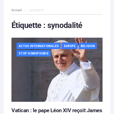
L’association
Accueil
synodalité
Contenus litigieux
Étiquette :
synodalité
Nous soutenir
ACTUS INTERNATIONALES
EUROPE
RELIGION
Boutique
STOP HOMOPHOBIE
Partenaires
Contacts
Hébergement solidaire
Vatican : le pape Léon XIV reçoit James