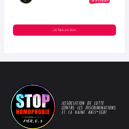
Je fais un don