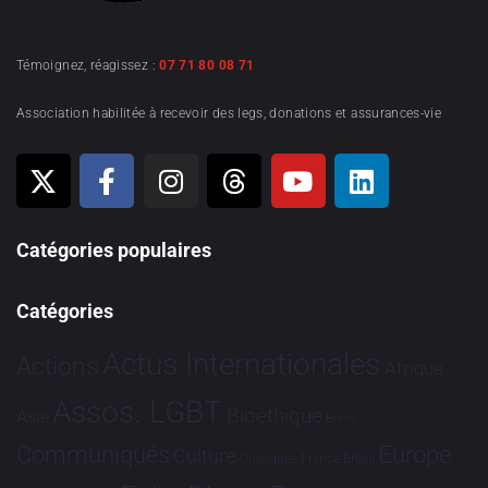
Témoignez, réagissez :
07 71 80 08 71
Association habilitée à recevoir des legs, donations et assurances-vie
Catégories populaires
Catégories
Actus Internationales
Actions
Afrique
Assos. LGBT
Bioéthique
Asie
Brève
Communiqués
Europe
Culture
Dialogues France-Brésil