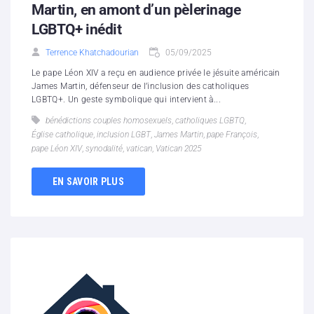
Martin, en amont d’un pèlerinage
LGBTQ+ inédit
Terrence Khatchadourian
05/09/2025
Le pape Léon XIV a reçu en audience privée le jésuite américain
James Martin, défenseur de l’inclusion des catholiques
LGBTQ+. Un geste symbolique qui intervient à...
bénédictions couples homosexuels
,
catholiques LGBTQ
,
Église catholique
,
inclusion LGBT
,
James Martin
,
pape François
,
pape Léon XIV
,
synodalité
,
vatican
,
Vatican 2025
EN SAVOIR PLUS