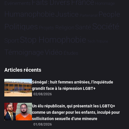
France
Faits Divers
Evénements
Hommage
Humanophobie
Justice
People
Partenariat
Société
Politiques
Santé
Religion
Projets
Stop Homophobie
Sport
Tech
Tribune
Vidéo
Témoignage
Études
Articles récents
Sénégal : huit femmes arrêtées, l’inquiétude
grandit face à la répression LGBT+
02/08/2026
Un élu républicain, qui présentait les LGBTQ+
comme un danger pour les enfants, inculpé pour
sollicitation sexuelle d’une mineure
01/08/2026