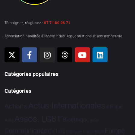
Témoignez, réagissez :
07 71 80 08 71
Association habilitée à recevoir des legs, donations et assurances-vie
Catégories populaires
Catégories
Actus Internationales
Actions
Afrique
Assos. LGBT
Bioéthique
Asie
Brève
Communiqués
Europe
Culture
Dialogues France-Brésil