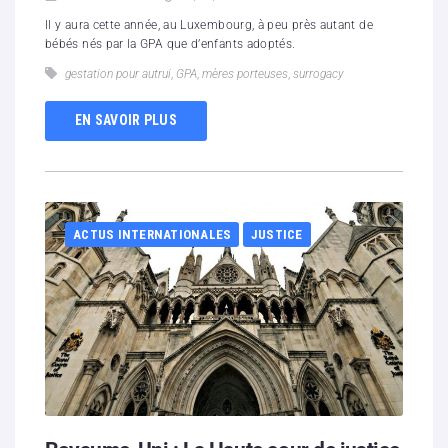
Il y aura cette année, au Luxembourg, à peu près autant de
bébés nés par la GPA que d’enfants adoptés.
gestation pour autrui
,
GPA
,
mères porteuses
,
surrogacy
EN SAVOIR PLUS
ACTUS INTERNATIONALES
JUSTICE