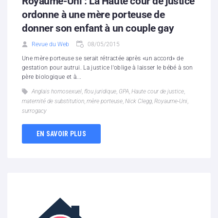
Royaume-Uni : La Haute cour de justice
ordonne à une mère porteuse de
donner son enfant à un couple gay
Revue du Web
08/05/2015
Une mère porteuse se serait rétractée après «un accord» de
gestation pour autrui. La justice l'oblige à laisser le bébé à son
père biologique et à...
Anglais homosexuel
,
flou juridique
,
GPA
,
Haute cour de justice
,
maternité de substitution
,
mère porteuse
,
Nick Clegg
,
Royaume-Uni
,
surrogacy
EN SAVOIR PLUS