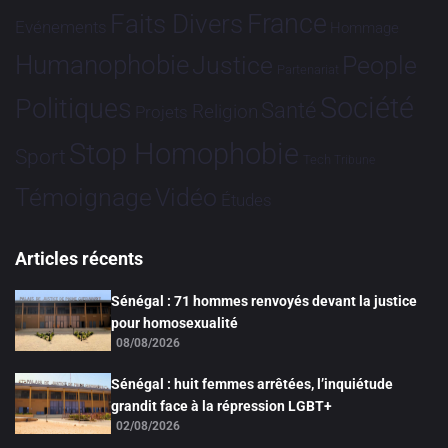
France
Faits Divers
Evénements
Hommage
Humanophobie
Justice
People
Partenariat
Société
Politiques
Santé
Religion
Projets
Stop Homophobie
Sport
Tech
Tribune
Vidéo
Témoignage
Études
Articles récents
Sénégal : 71 hommes renvoyés devant la justice
pour homosexualité
08/08/2026
Sénégal : huit femmes arrêtées, l’inquiétude
grandit face à la répression LGBT+
02/08/2026