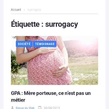
L’association
Accueil
surrogacy
Contenus litigieux
Étiquette :
surrogacy
Nous soutenir
SOCIÉTÉ
TÉMOIGNAGE
Boutique
Partenaires
Contacts
Hébergement solidaire
GPA : Mère porteuse, ce n’est pas un
métier
Revue du Web
30/08/2015