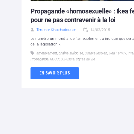
Propagande «homosexuelle» : Ikea f
pour ne pas contrevenir à la loi
Terrence Khatchadourian
14/03/2015
Le numéro un mondial de l'ameublement a indiqué que certai
de la législation ».
ameublement
,
chaîne suédoise
,
Couple lesbien
,
Ikea Family
,
inte
Propagande
,
RUSSES
,
Russie
,
styles de vie
EN SAVOIR PLUS