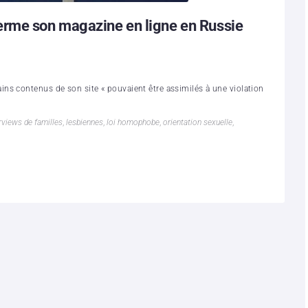
erme son magazine en ligne en Russie
ns contenus de son site « pouvaient être assimilés à une violation
rviews de familles
,
lesbiennes
,
loi homophobe
,
orientation sexuelle
,