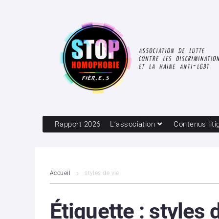
Rapport 2026
L’association
Contenus liti
Accueil
styles de vie
Étiquette :
styles 