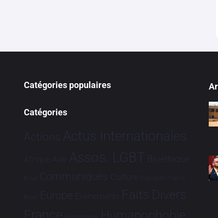
Catégories populaires
Ar
Catégories
Actus Internationales
Actions
Assos. LGBT
Bioéthique
Afrique
Asie
Communiqués
Culture
Dialogues France-
Brève
Faits Divers
Europe
Evénements
Brésil
France
Humanophobie
Hommage