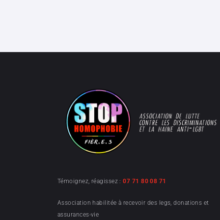
Témoignez, réagissez :
07 71 80 08 71
Association habilitée à recevoir des legs, donations et
assurances-vie