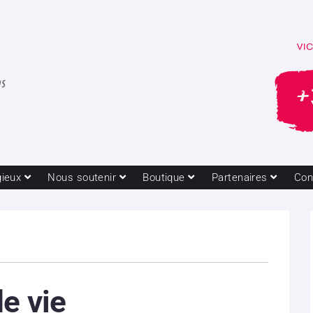
gieux
Nous soutenir
Boutique
Partenaires
Con
de vie