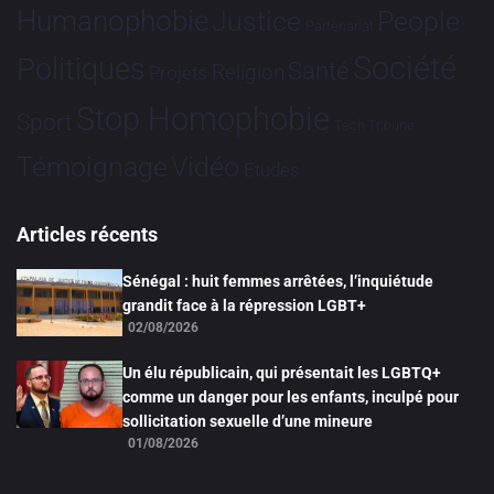
Humanophobie
Justice
People
Partenariat
Société
Politiques
Santé
Religion
Projets
Stop Homophobie
Sport
Tech
Tribune
Vidéo
Témoignage
Études
Articles récents
Sénégal : huit femmes arrêtées, l’inquiétude
grandit face à la répression LGBT+
02/08/2026
Un élu républicain, qui présentait les LGBTQ+
comme un danger pour les enfants, inculpé pour
sollicitation sexuelle d’une mineure
01/08/2026