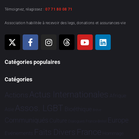
Témoignez, réagissez :
07 71 80 08 71
Association habilitée à recevoir des legs, donations et assurances-vie
Catégories populaires
Catégories
Actus Internationales
Actions
Afrique
Assos. LGBT
Bioéthique
Asie
Brève
Communiqués
Europe
Culture
Dialogues France-Brésil
France
Faits Divers
Evénements
Hommage