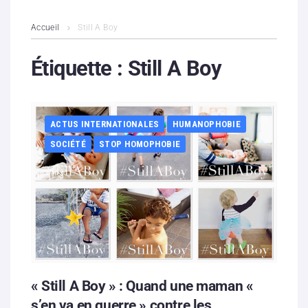
L’association
Accueil
Still A Boy
Contenus litigieux
Étiquette :
Still A Boy
Nous soutenir
ACTUS INTERNATIONALES
HUMANOPHOBIE
Boutique
SOCIÉTÉ
STOP HOMOPHOBIE
Partenaires
Contacts
Hébergement solidaire
« Still A Boy » : Quand une maman «
s’en va en guerre » contre les