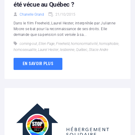
été vécue au Québec ?
Chanelle Grand
21/10/2015
Dans le film Freeheld, Laurel Hester, interprétée par Julianne
Moore se bat pour la reconnaissance de ses droits. Elle
demande que sa pension soit versée à sa...
coming-out
,
Ellen Page
,
Freeheld
,
homonormativité
,
homophobie
,
homosexualite
,
Laurel Hester
,
lesbienne
,
Québec
,
Stacie Andre
EN SAVOIR PLUS