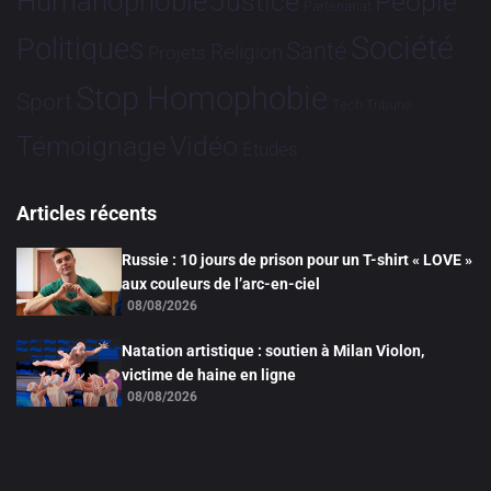
Humanophobie
Justice
People
Partenariat
Société
Politiques
Santé
Religion
Projets
Stop Homophobie
Sport
Tech
Tribune
Vidéo
Témoignage
Études
Articles récents
Russie : 10 jours de prison pour un T-shirt « LOVE »
aux couleurs de l’arc-en-ciel
08/08/2026
Natation artistique : soutien à Milan Violon,
victime de haine en ligne
08/08/2026