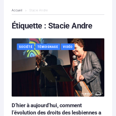
L’association
Accueil
Stacie Andre
Contenus litigieux
Étiquette :
Stacie Andre
Nous soutenir
SOCIÉTÉ
TÉMOIGNAGE
VIDÉO
Boutique
Partenaires
Contacts
Hébergement solidaire
D’hier à aujourd’hui, comment
l’évolution des droits des lesbiennes a