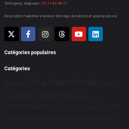
Témoignez, réagissez :
07 71 80 08 71
Association habilitée à recevoir des legs, donations et assurances-vie
Catégories populaires
Catégories
Actus Internationales
Actions
Afrique
Assos. LGBT
Bioéthique
Asie
Brève
Communiqués
Europe
Culture
Dialogues France-Brésil
France
Faits Divers
Evénements
Hommage