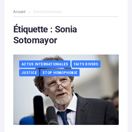
L’association
Accueil
Sonia Sotomayor
Contenus litigieux
Étiquette :
Sonia
Sotomayor
Nous soutenir
Boutique
ACTUS INTERNATIONALES
FAITS DIVERS
Partenaires
JUSTICE
STOP HOMOPHOBIE
Contacts
Hébergement solidaire