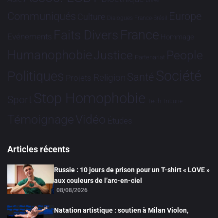
Brève
Communiqués
Europe
Culture
Dialogues France-Brésil
France
Faits Divers
Evénements
Hommage
Humanophobie
Justice
People
Partenariat
Société
Politiques
Santé
Religion
Projets
Stop Homophobie
Sport
Tech
Tribune
Vidéo
Témoignage
Études
Articles récents
Russie : 10 jours de prison pour un T-shirt « LOVE »
aux couleurs de l’arc-en-ciel
08/08/2026
Natation artistique : soutien à Milan Violon,