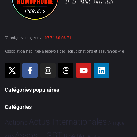
Témoignez, réagissez :
07 71 80 08 71
Association habilitée à recevoir des legs, donations et assurances-vie
Catégories populaires
Catégories
Actus Internationales
Actions
Afrique
Assos. LGBT
Bioéthique
Asie