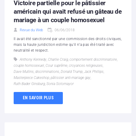
Victoire partielle pour le pâtissier
américain qui avait refusé un gâteau de
mariage à un couple homosexuel
Revue du Web
06/06/2018
Il avait été sanctionné par une commission des droits civiques,
mais la haute juridiction estime qu'il n’a pas été traité avec
neutralité et respect.
Anthony Kennedy
,
Charlie Craig
,
comportement discriminatoire
,
couple homosexuel
,
Cour suprême
,
croyances religieuses
,
Dave Mullins
,
discriminations
,
Donald Trump
,
Jack Phillips
,
Masterpiece Cakeshop
,
pâtissier anti-mariage gay
,
Ruth Bader Ginsburg
,
Sonia Sotomayor
EN SAVOIR PLUS