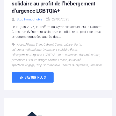
solidaire au profit de l’hébergement
d’urgence LGBTQIA+
Stop Homophobie
28/05/2025
Le 10 juin 2025, le Théâtre du Gymnase accueillera le Cabaret
Cares : un événement artistique et solidaire au profit de deux
structures engagées auprès des...
Aides
,
Allanah Starr
,
Cabaret Cares
,
cabaret Paris
,
culture et militantisme
,
événement solidaire Paris
,
hébergement d’urgence
,
LGBTQIA+
,
lutte contre les discriminations
,
personnes LGBT en danger
,
Shams-France
,
solidarité
,
spectacle engagé
,
Stop Homophobie
,
Théâtre du Gymnase
,
Versailles
EN SAVOIR PLUS