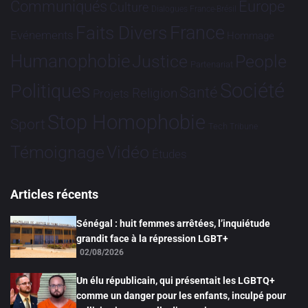
Communiqués
Europe
Culture
Dialogues France-Brésil
France
Faits Divers
Evénements
Hommage
Humanophobie
Justice
People
Partenariat
Société
Politiques
Santé
Religion
Projets
Stop Homophobie
Sport
Tech
Tribune
Vidéo
Témoignage
Études
Articles récents
Sénégal : huit femmes arrêtées, l’inquiétude
grandit face à la répression LGBT+
02/08/2026
Un élu républicain, qui présentait les LGBTQ+
comme un danger pour les enfants, inculpé pour