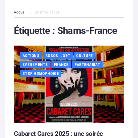
L’association
Accueil
Shams-France
Contenus litigieux
Étiquette :
Shams-France
Nous soutenir
ACTIONS
ASSOS. LGBT
CULTURE
Boutique
EVÉNEMENTS
FRANCE
PARTENARIAT
Partenaires
STOP HOMOPHOBIE
Contacts
Hébergement solidaire
Cabaret Cares 2025 : une soirée