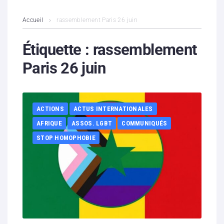
L’association
Accueil
rassemblement Paris 26 juin
Contenus litigieux
Étiquette :
rassemblement
Paris 26 juin
Nous soutenir
Boutique
ACTIONS
ACTUS INTERNATIONALES
Partenaires
AFRIQUE
ASSOS. LGBT
COMMUNIQUÉS
STOP HOMOPHOBIE
Contacts
Hébergement solidaire