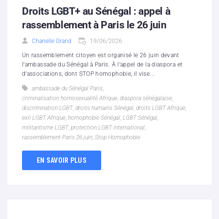
Droits LGBT+ au Sénégal : appel à
rassemblement à Paris le 26 juin
Chanelle Grand
19/06/2026
Un rassemblement citoyen est organisé le 26 juin devant
l’ambassade du Sénégal à Paris. À l’appel de la diaspora et
d’associations, dont STOP homophobie, il vise...
ambassade du Sénégal Paris
,
criminalisation homosexualité Afrique
,
diaspora sénégalaise
,
discrimination LGBT
,
droits humains Sénégal
,
droits LGBT Afrique
,
exil LGBT Afrique
,
homophobie Sénégal
,
LGBT Sénégal
,
militantisme LGBT
,
protection LGBT international
,
rassemblement Paris 26 juin
,
Stop Homophobie
EN SAVOIR PLUS