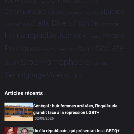
Bioéthique
Asie
Brève
Communiqués
Europe
Culture
Dialogues France-Brésil
France
Faits Divers
Evénements
Hommage
Humanophobie
Justice
People
Partenariat
Société
Politiques
Santé
Religion
Projets
Stop Homophobie
Sport
Tech
Tribune
Vidéo
Témoignage
Études
Articles récents
Sénégal : huit femmes arrêtées, l’inquiétude
grandit face à la répression LGBT+
02/08/2026
Un élu républicain, qui présentait les LGBTQ+