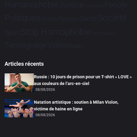
Humanophobie
Justice
People
Partenariat
Société
Politiques
Santé
Religion
Projets
Stop Homophobie
Sport
Tech
Tribune
Vidéo
Témoignage
Études
Articles récents
Russie : 10 jours de prison pour un T-shirt « LOVE »
aux couleurs de l’arc-en-ciel
08/08/2026
Natation artistique : soutien à Milan Violon,
victime de haine en ligne
08/08/2026