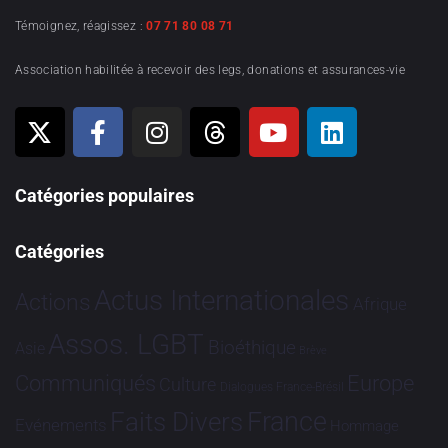
Témoignez, réagissez :
07 71 80 08 71
Association habilitée à recevoir des legs, donations et assurances-vie
Catégories populaires
Catégories
Actus Internationales
Actions
Afrique
Assos. LGBT
Bioéthique
Asie
Brève
Communiqués
Europe
Culture
Dialogues France-Brésil
France
Faits Divers
Evénements
Hommage