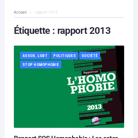
L’association
Accueil
rapport 2013
Contenus litigieux
Étiquette :
rapport 2013
Nous soutenir
ASSOS. LGBT
POLITIQUES
SOCIÉTÉ
Boutique
STOP HOMOPHOBIE
Partenaires
Contacts
Hébergement solidaire