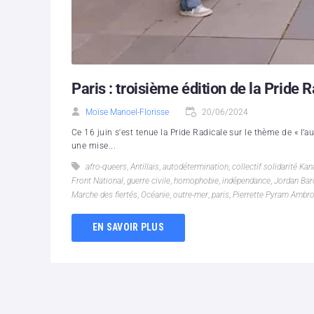
Paris : troisième édition de la Pride 
Moïse Manoel-Florisse
20/06/2024
Ce 16 juin s'est tenue la Pride Radicale sur le thème de « l’a
une mise...
afro-queers
,
Antillais
,
autodétermination
,
collectif solidarité Ka
Front National
,
guerre civile
,
homophobie
,
indépendance
,
Jordan Bar
Marche des fiertés
,
Océanie
,
outre-mer
,
paris
,
Pierrette Pyram Ambr
EN SAVOIR PLUS