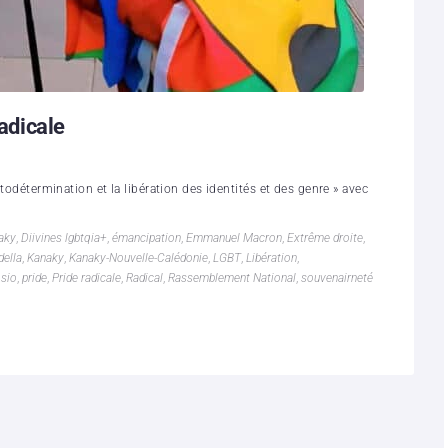
Radicale
utodétermination et la libération des identités et des genre » avec
naky
,
Diivines lgbtqia+
,
émancipation
,
Emmanuel Macron
,
Extrême droite
,
della
,
Kanaky
,
Kanaky-Nouvelle-Calédonie
,
LGBT
,
Libération
,
osio
,
pride
,
Pride radicale
,
Radical
,
Rassemblement National
,
souvenairneté