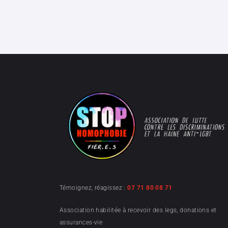
Témoignez, réagissez :
07 71 80 08 71
Association habilitée à recevoir des legs, donations et
assurances-vie