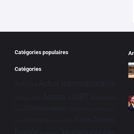
Catégories populaires
Ar
Catégories
Actus Internationales
Actions
Assos. LGBT
Bioéthique
Afrique
Asie
Communiqués
Culture
Dialogues France-
Brève
Faits Divers
Europe
Evénements
Brésil
France
Humanophobie
Hommage