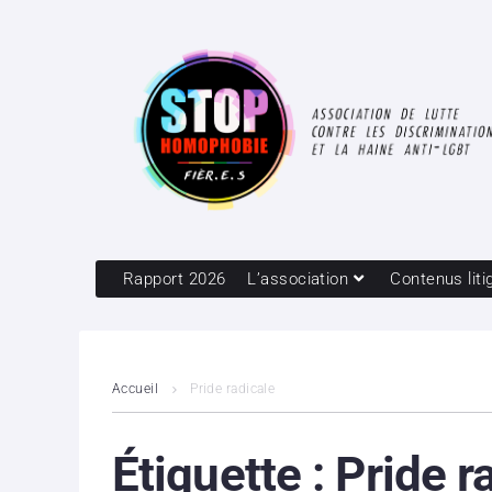
Rapport 2026
L’association
Contenus liti
Accueil
Pride radicale
Étiquette :
Pride r