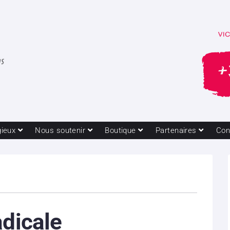
gieux
Nous soutenir
Boutique
Partenaires
Con
adicale