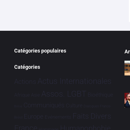
Catégories populaires
Ar
Catégories
Actus Internationales
Actions
Assos. LGBT
Bioéthique
Afrique
Asie
Communiqués
Culture
Dialogues France-
Brève
Faits Divers
Europe
Evénements
Brésil
France
Humanophobie
Hommage