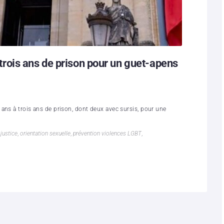
ois ans de prison pour un guet-apens
ans à trois ans de prison, dont deux avec sursis, pour une
,
justice
,
orientation sexuelle
,
prévention violences LGBT
,