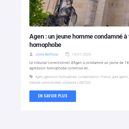
Agen : un jeune homme condamné à tr
homophobe
Joelle Berthout
14/01/2026
Le tribunal correctionnel d’Agen a condamné un jeune de 18 
agression homophobe commise en...
Agen
,
agression homophobe
,
condamnation
,
France
,
guet-apens
tribunal correctionnel
,
violences LGBTQIA
EN SAVOIR PLUS