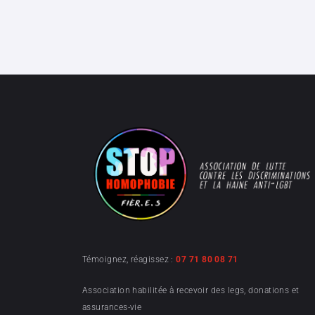
Témoignez, réagissez :
07 71 80 08 71
Association habilitée à recevoir des legs, donations et
assurances-vie