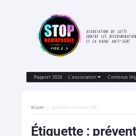
Rapport 2026
L’association
Contenus liti
Accueil
prévention violences LGBT
Étiquette :
préven