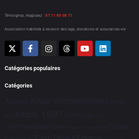
Témoignez, réagissez :
07 71 80 08 71
Association habilitée à recevoir des legs, donations et assurances-vie
Catégories populaires
Catégories
Actus Internationales
Actions
Afrique
Assos. LGBT
Bioéthique
Asie
Brève
Communiqués
Europe
Culture
Dialogues France-Brésil
France
Faits Divers