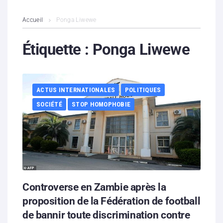
L’association
Accueil
Ponga Liwewe
Contenus litigieux
Étiquette :
Ponga Liwewe
Nous soutenir
ACTUS INTERNATIONALES
POLITIQUES
Boutique
SOCIÉTÉ
STOP HOMOPHOBIE
Partenaires
Contacts
Hébergement solidaire
Controverse en Zambie après la
proposition de la Fédération de football
de bannir toute discrimination contre