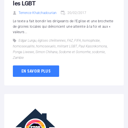
les LGBT
Terrence Khatchadourian
20/02/2017
Le texte a fait bondir les dirigeants de l'Eglise et une brochette
de gloires locales qui dénoncent une atteinte à la foi et aux «
valeurs...
Edgar Lungu
,
églises chrétiennes
,
FAZ
,
FIFA
,
homophobe
,
homosexualite
,
homosexuels
,
militant LGBT
,
Paul Kasonkomona
,
Ponga Liwewe
,
Simon Chihana
,
Sodome et Gomorrhe
,
sodomie
,
Zambie
EN SAVOIR PLUS