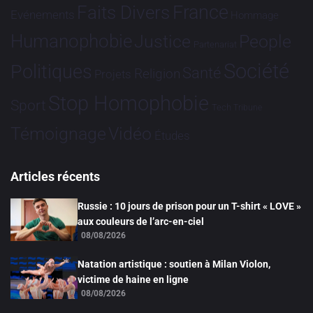
France
Faits Divers
Evénements
Hommage
Humanophobie
Justice
People
Partenariat
Société
Politiques
Santé
Religion
Projets
Stop Homophobie
Sport
Tech
Tribune
Vidéo
Témoignage
Études
Articles récents
Russie : 10 jours de prison pour un T-shirt « LOVE »
aux couleurs de l’arc-en-ciel
08/08/2026
Natation artistique : soutien à Milan Violon,
victime de haine en ligne
08/08/2026