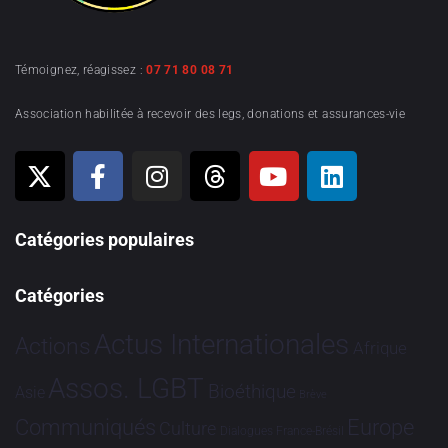
Témoignez, réagissez :
07 71 80 08 71
Association habilitée à recevoir des legs, donations et assurances-vie
Catégories populaires
Catégories
Actus Internationales
Actions
Afrique
Assos. LGBT
Bioéthique
Asie
Brève
Communiqués
Europe
Culture
Dialogues France-Brésil