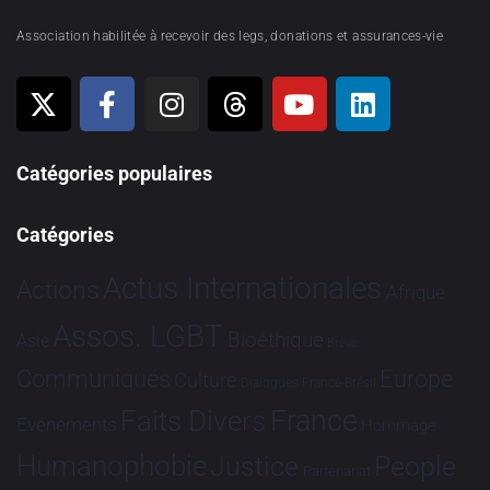
Association habilitée à recevoir des legs, donations et assurances-vie
Catégories populaires
Catégories
Actus Internationales
Actions
Afrique
Assos. LGBT
Bioéthique
Asie
Brève
Communiqués
Europe
Culture
Dialogues France-Brésil
France
Faits Divers
Evénements
Hommage
Humanophobie
Justice
People
Partenariat