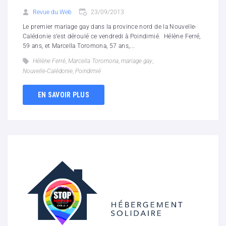
Revue du Web
23/09/2013
Le premier mariage gay dans la province nord de la Nouvelle-
Calédonie s’est déroulé ce vendredi à Poindimié. Hélène Ferré,
59 ans, et Marcella Toromona, 57 ans,...
Hélène Ferré
,
Marcella Toromona
,
mariage gay
,
Nouvelle-Calédonie
,
Poindimié
EN SAVOIR PLUS