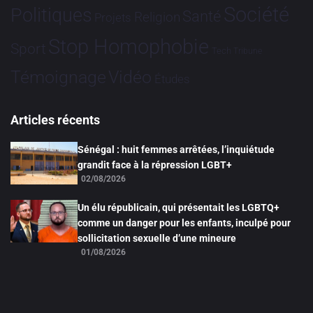
Société
Politiques
Santé
Religion
Projets
Stop Homophobie
Sport
Tech
Tribune
Vidéo
Témoignage
Études
Articles récents
Sénégal : huit femmes arrêtées, l’inquiétude
grandit face à la répression LGBT+
02/08/2026
Un élu républicain, qui présentait les LGBTQ+
comme un danger pour les enfants, inculpé pour
sollicitation sexuelle d’une mineure
01/08/2026