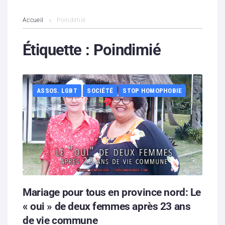
L’association
Accueil
Poindimié
Contenus litigieux
Étiquette :
Poindimié
Nous soutenir
ASSOS. LGBT
SOCIÉTÉ
STOP HOMOPHOBIE
Boutique
Partenaires
Contacts
Hébergement solidaire
Mariage pour tous en province nord: Le
« oui » de deux femmes après 23 ans
de vie commune