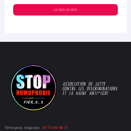
Je fais un don
Témoignez, réagissez :
07 71 80 08 71