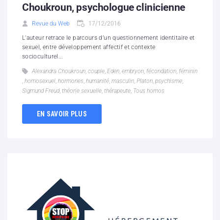
Choukroun, psychologue clinicienne
Revue du Web
17/12/2016
L'auteur retrace le parcours d’un questionnement identitaire et
sexuel, entre développement affectif et contexte
socioculturel...
Alexandra Choukroun
,
couple
,
Eden
,
embryon
,
fécondation
,
féminin
,
homosexuel
,
hormones
,
humanité
,
masculin
,
Platon
,
psychisme
,
Sigmund Freud
,
théorie sexuelle
,
thérapeute
,
Tous homos
EN SAVOIR PLUS