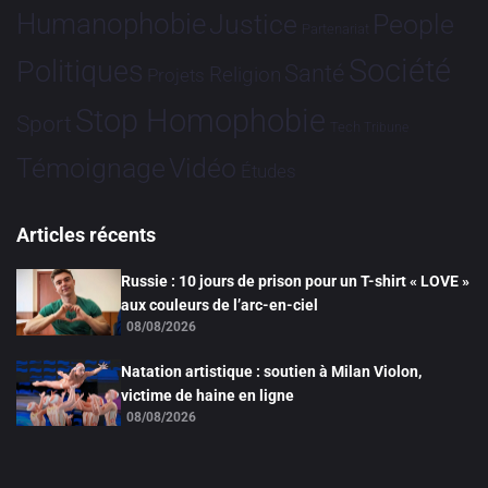
Humanophobie
Justice
People
Partenariat
Société
Politiques
Santé
Religion
Projets
Stop Homophobie
Sport
Tech
Tribune
Vidéo
Témoignage
Études
Articles récents
Russie : 10 jours de prison pour un T-shirt « LOVE »
aux couleurs de l’arc-en-ciel
08/08/2026
Natation artistique : soutien à Milan Violon,
victime de haine en ligne
08/08/2026