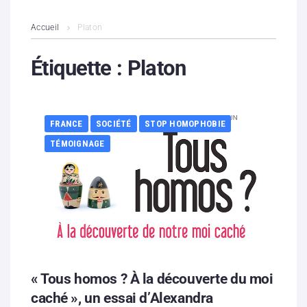
L’association
Accueil
Platon
Contenus litigieux
Étiquette :
Platon
Nous soutenir
FRANCE
SOCIÉTÉ
STOP HOMOPHOBIE
Boutique
TÉMOIGNAGE
Partenaires
Contacts
Hébergement solidaire
« Tous homos ? À la découverte du moi
caché », un essai d’Alexandra