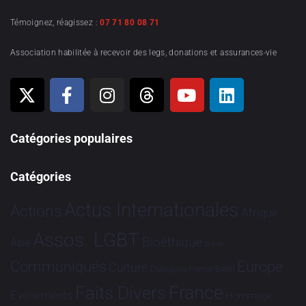
Témoignez, réagissez :
07 71 80 08 71
Association habilitée à recevoir des legs, donations et assurances-vie
Catégories populaires
Catégories
Actus Internationales
Actions
Afrique
Assos. LGBT
Bioéthique
Asie
Brève
Communiqués
Europe
Culture
Dialogues France-Brésil
France
Faits Divers
Evénements
Hommage