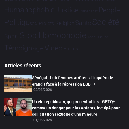
Humanophobie
Justice
People
Partenariat
Société
Politiques
Santé
Religion
Projets
Stop Homophobie
Sport
Tech
Tribune
Vidéo
Témoignage
Études
Articles récents
Sénégal : huit femmes arrêtées, l’inquiétude
grandit face à la répression LGBT+
02/08/2026
Un élu républicain, qui présentait les LGBTQ+
comme un danger pour les enfants, inculpé pour
sollicitation sexuelle d’une mineure
01/08/2026