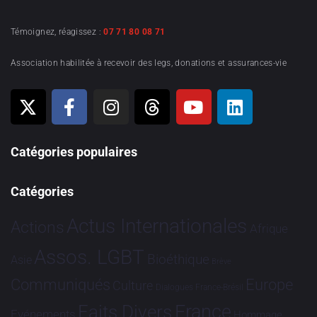
Témoignez, réagissez :
07 71 80 08 71
Association habilitée à recevoir des legs, donations et assurances-vie
Catégories populaires
Catégories
Actus Internationales
Actions
Afrique
Assos. LGBT
Bioéthique
Asie
Brève
Communiqués
Europe
Culture
Dialogues France-Brésil
France
Faits Divers
Evénements
Hommage