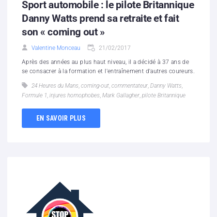
Sport automobile : le pilote Britannique
Danny Watts prend sa retraite et fait
son « coming out »
Valentine Monceau
21/02/2017
Après des années au plus haut niveau, il a décidé à 37 ans de
se consacrer à la formation et l'entraînement d'autres coureurs.
24 Heures du Mans
,
coming-out
,
commentateur
,
Danny Watts
,
Formule 1
,
injures homophobes
,
Mark Gallagher
,
pilote Britannique
EN SAVOIR PLUS