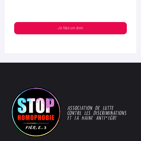
Je fais un don