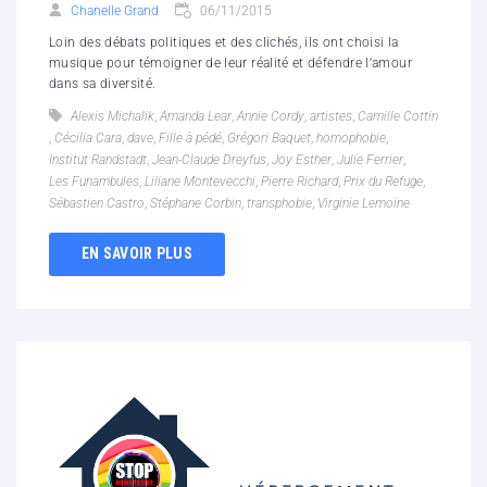
Chanelle Grand
06/11/2015
Loin des débats politiques et des clichés, ils ont choisi la
musique pour témoigner de leur réalité et défendre l’amour
dans sa diversité.
Alexis Michalik
,
Amanda Lear
,
Annie Cordy
,
artistes
,
Camille Cottin
,
Cécilia Cara
,
dave
,
Fille à pédé
,
Grégori Baquet
,
homophobie
,
Institut Randstadt
,
Jean-Claude Dreyfus
,
Joy Esther
,
Julie Ferrier
,
Les Funambules
,
Liliane Montevecchi
,
Pierre Richard
,
Prix du Refuge
,
Sébastien Castro
,
Stéphane Corbin
,
transphobie
,
Virginie Lemoine
EN SAVOIR PLUS