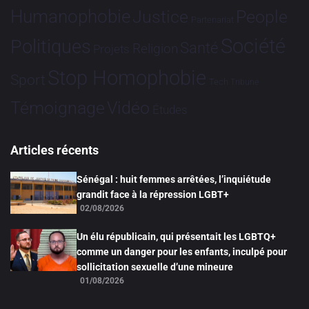
Humanophobie
Justice
People
Partenariat
Société
Politiques
Santé
Religion
Projets
Stop Homophobie
Sport
Tech
Tribune
Vidéo
Témoignage
Études
Articles récents
Sénégal : huit femmes arrêtées, l’inquiétude
grandit face à la répression LGBT+
02/08/2026
Un élu républicain, qui présentait les LGBTQ+
comme un danger pour les enfants, inculpé pour
sollicitation sexuelle d’une mineure
01/08/2026