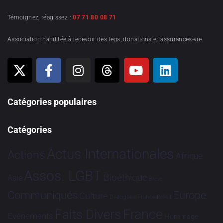
Témoignez, réagissez :
07 71 80 08 71
Association habilitée à recevoir des legs, donations et assurances-vie
Catégories populaires
Catégories
Actus Internationales
Actions
Afrique
Assos. LGBT
Bioéthique
Asie
Brève
Communiqués
Europe
Culture
Dialogues France-Brésil
France
Faits Divers
Evénements
Hommage