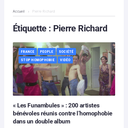
L’association
Accueil
Pierre Richard
Contenus litigieux
Étiquette :
Pierre Richard
Nous soutenir
FRANCE
PEOPLE
SOCIÉTÉ
Boutique
STOP HOMOPHOBIE
VIDÉO
Partenaires
Contacts
Hébergement solidaire
« Les Funambules » : 200 artistes
bénévoles réunis contre l’homophobie
dans un double album