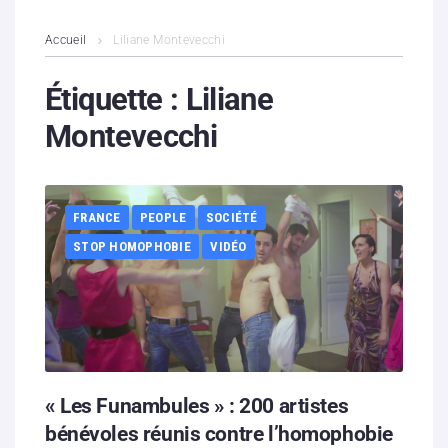
L’association
Accueil
Liliane Montevecchi
Contenus litigieux
Étiquette :
Liliane
Montevecchi
Nous soutenir
Boutique
FRANCE
PEOPLE
SOCIÉTÉ
Partenaires
STOP HOMOPHOBIE
VIDÉO
Contacts
Hébergement solidaire
« Les Funambules » : 200 artistes
bénévoles réunis contre l’homophobie