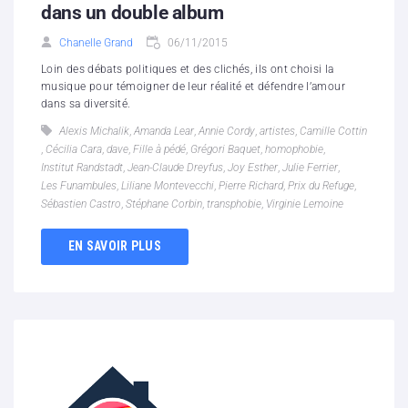
dans un double album
Chanelle Grand
06/11/2015
Loin des débats politiques et des clichés, ils ont choisi la
musique pour témoigner de leur réalité et défendre l’amour
dans sa diversité.
Alexis Michalik
,
Amanda Lear
,
Annie Cordy
,
artistes
,
Camille Cottin
,
Cécilia Cara
,
dave
,
Fille à pédé
,
Grégori Baquet
,
homophobie
,
Institut Randstadt
,
Jean-Claude Dreyfus
,
Joy Esther
,
Julie Ferrier
,
Les Funambules
,
Liliane Montevecchi
,
Pierre Richard
,
Prix du Refuge
,
Sébastien Castro
,
Stéphane Corbin
,
transphobie
,
Virginie Lemoine
EN SAVOIR PLUS