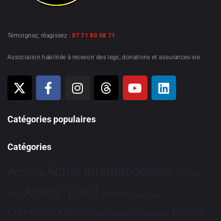
Témoignez, réagissez :
07 71 80 08 71
Association habilitée à recevoir des legs, donations et assurances-vie
Catégories populaires
Catégories
Actus Internationales
Actions
Afrique
Assos. LGBT
Bioéthique
Asie
Brève
Communiqués
Europe
Culture
Dialogues France-Brésil