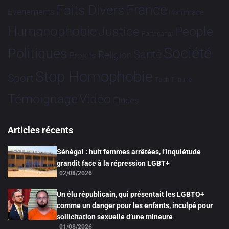
France
Faits Divers
Evénements
Hommage
Humanophobie
Justice
People
Partenariat
Société
Politiques
Santé
Religion
Projets
Stop Homophobie
Sport
Tech
Tribune
Vidéo
Témoignage
Études
Articles récents
Sénégal : huit femmes arrêtées, l’inquiétude
grandit face à la répression LGBT+
02/08/2026
Un élu républicain, qui présentait les LGBTQ+
comme un danger pour les enfants, inculpé pour
sollicitation sexuelle d’une mineure
01/08/2026