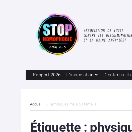
Rapport 2026
L’association
Contenus liti
Accueil
physiques mâle ou femelle
Étiquette :
physiq