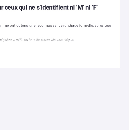
ceux qui ne s’identifient ni ‘M’ ni ‘F’
emme ont obtenu une reconnaissance juridique formelle, après que
physiques mâle ou femelle
,
reconnaissance légale