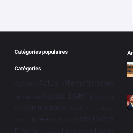
Catégories populaires
Ar
Catégories
Actus Internationales
Actions
Assos. LGBT
Bioéthique
Afrique
Asie
Communiqués
Culture
Dialogues France-
Brève
Faits Divers
Europe
Evénements
Brésil
France
Humanophobie
Hommage