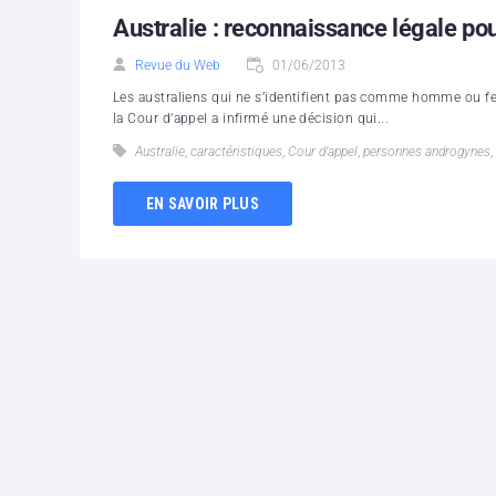
Australie : reconnaissance légale pour 
Revue du Web
01/06/2013
Les australiens qui ne s’identifient pas comme homme ou f
la Cour d’appel a infirmé une décision qui...
Australie
,
caractéristiques
,
Cour d’appel
,
personnes androgynes
,
EN SAVOIR PLUS