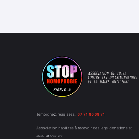
Témoignez, réagissez :
07 71 80 08 71
Association habilitée à recevoir des legs, donations et
assurances-vie