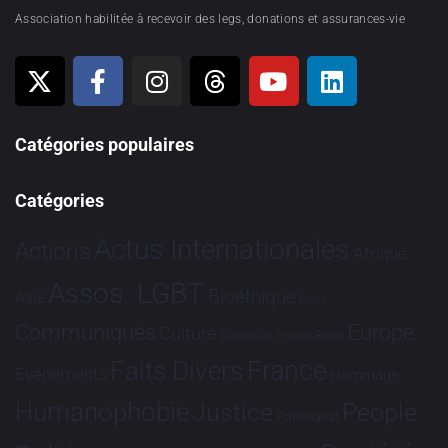
Association habilitée à recevoir des legs, donations et assurances-vie
Catégories populaires
Catégories
Actus Internationales
Actions
Afrique
Assos. LGBT
Bioéthique
Asie
Brève
Communiqués
Europe
Culture
Dialogues France-Brésil
France
Faits Divers
Evénements
Hommage
Humanophobie
Justice
People
Partenariat