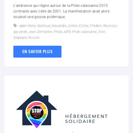
L'ambiance qui règne autour de la Pride valaisanne 2015
contraste avec celle de 2001. La manifestation avait alors
soulevé une grosse polémique.
abbé Henry Wuilloud
,
Alexandre Jollien
,
Ecône
,
Frédéric Recrosio
,
gay pride
,
Jean Zermatten
,
Philip Jaffé
,
Pride valaisanne
,
Sion
,
Stéphane Rossini
EN SAVOIR PLUS