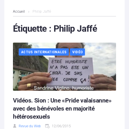
L’association
Accueil
Philip Jaffé
Contenus litigieux
Étiquette :
Philip Jaffé
Nous soutenir
ACTUS INTERNATIONALES
VIDÉO
Boutique
Partenaires
Contacts
Hébergement solidaire
Vidéos. Sion : Une «Pride valaisanne»
avec des bénévoles en majorité
hétérosexuels
Revue du Web
12/06/2015