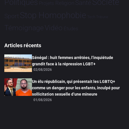
Société
Politiques
Santé
Religion
Projets
Stop Homophobie
Sport
Tech
Tribune
Vidéo
Témoignage
Études
Articles récents
Sénégal : huit femmes arrêtées, l’inquiétude
grandit face à la répression LGBT+
02/08/2026
Un élu républicain, qui présentait les LGBTQ+
comme un danger pour les enfants, inculpé pour
sollicitation sexuelle d’une mineure
01/08/2026