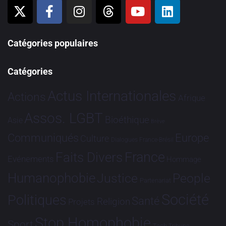
Catégories populaires
Catégories
Actus Internationales
Actions
Afrique
Assos. LGBT
Bioéthique
Asie
Brève
Communiqués
Europe
Culture
Dialogues France-Brésil
France
Faits Divers
Evénements
Hommage
Humanophobie
Justice
People
Partenariat
Société
Politiques
Santé
Religion
Projets
Stop Homophobie
Sport
Tech