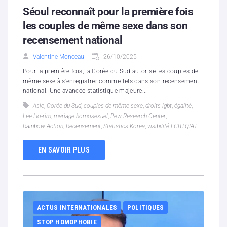
Séoul reconnaît pour la première fois
les couples de même sexe dans son
recensement national
Valentine Monceau
26/10/2025
Pour la première fois, la Corée du Sud autorise les couples de
même sexe à s’enregistrer comme tels dans son recensement
national. Une avancée statistique majeure...
Asie
,
Corée du Sud
,
couples de même sexe
,
droits lgbt
,
égalité
,
Lee Ho-rim
,
mariage homosexuel
,
Pew Research Center
,
Rainbow Action
,
Recensement
,
Statistics Korea
,
visibilité LGBTQIA+
EN SAVOIR PLUS
ACTUS INTERNATIONALES
POLITIQUES
STOP HOMOPHOBIE