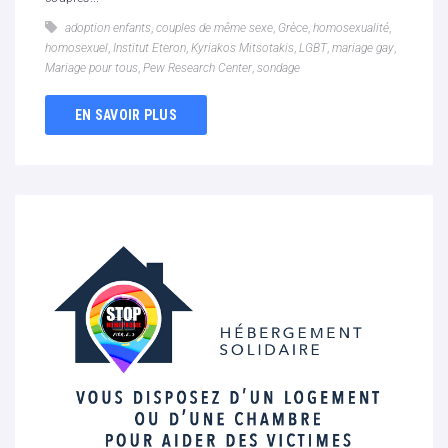
adoption enfants
,
couples de même sexe
,
Grèce
,
homosexualité
,
homosexuel
,
Institut Eteron
,
Kyriakos Mitsotakis
,
LGBT
,
mariage gay
,
Mariage pour tous
,
Pew Research Center
,
sondage
EN SAVOIR PLUS