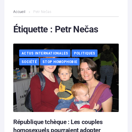
L’association
Accueil
Petr Nečas
Contenus litigieux
Étiquette :
Petr Nečas
Nous soutenir
ACTUS INTERNATIONALES
POLITIQUES
Boutique
SOCIÉTÉ
STOP HOMOPHOBIE
Partenaires
Contacts
Hébergement solidaire
République tchèque : Les couples
homosexuels pourraient adopter