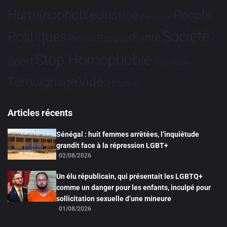
Humanophobie
Justice
People
Partenariat
Société
Politiques
Santé
Religion
Projets
Stop Homophobie
Sport
Tech
Tribune
Vidéo
Témoignage
Études
Articles récents
Sénégal : huit femmes arrêtées, l’inquiétude
grandit face à la répression LGBT+
02/08/2026
Un élu républicain, qui présentait les LGBTQ+
comme un danger pour les enfants, inculpé pour
sollicitation sexuelle d’une mineure
01/08/2026