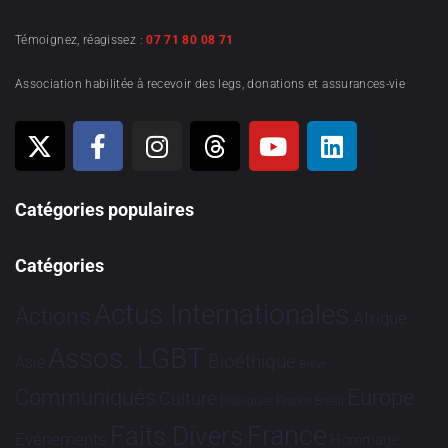
Témoignez, réagissez :
07 71 80 08 71
Association habilitée à recevoir des legs, donations et assurances-vie
Catégories populaires
Catégories
Actus Internationales
Actions
Afrique
Assos. LGBT
Bioéthique
Asie
Brève
Communiqués
Europe
Culture
Dialogues France-Brésil
France
Faits Divers
Evénements
Hommage