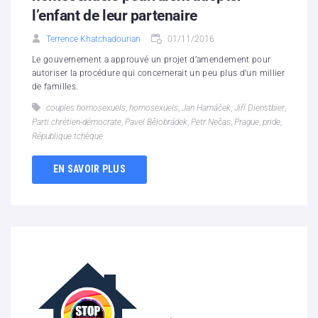
l’enfant de leur partenaire
Terrence Khatchadourian
01/11/2016
Le gouvernement a approuvé un projet d’amendement pour
autoriser la procédure qui concernerait un peu plus d’un millier
de familles.
couples homosexuels
,
homosexuels
,
Jan Hamáček
,
Jiří Dienstbier
,
Parti chrétien-démocrate
,
Pavel Bělobrádek
,
Petr Nečas
,
Prague
,
pride
,
République tchèque
EN SAVOIR PLUS