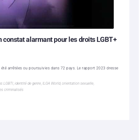
un constat alarmant pour les droits LGBT+
 été arrêtées ou poursuivies dans 72 pays. Le rapport 2023 dresse
ns LGBTI
,
identité de genre
,
ILGA World
,
orientation sexuelle
,
es criminalisés