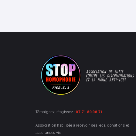
Témoignez, réagissez :
07 71 80 08 71
Association habilitée à recevoir des legs, donations et
assurances-vie