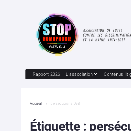
Rapport 2026
L’association
Contenus liti
Accueil
persécutions LGBT
Étiquette :
perséc