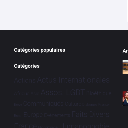
Catégories populaires
Ar
Catégories
Actus Internationales
Actions
Assos. LGBT
Bioéthique
Afrique
Asie
Communiqués
Culture
Dialogues France-
Brève
Faits Divers
Europe
Evénements
Brésil
France
Humanophobie
Hommage