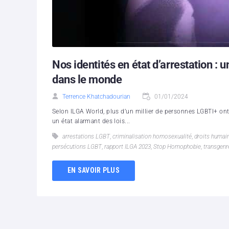
Nos identités en état d’arrestation : 
dans le monde
Terrence Khatchadourian
01/01/2024
Selon ILGA World, plus d’un millier de personnes LGBTI+ ont
un état alarmant des lois...
arrestations LGBT
,
criminalisation homosexualité
,
droits humai
persécutions LGBT
,
rapport ILGA 2023
,
Stop Homophobie
,
transgenr
EN SAVOIR PLUS