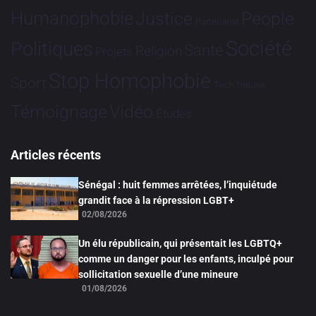
Humanophobie
Justice
People
Partenariat
Société
Politiques
Santé
Religion
Projets
Stop Homophobie
Sport
Tech
Tribune
Vidéo
Témoignage
Études
Articles récents
Sénégal : huit femmes arrêtées, l’inquiétude
grandit face à la répression LGBT+
02/08/2026
Un élu républicain, qui présentait les LGBTQ+
comme un danger pour les enfants, inculpé pour
sollicitation sexuelle d’une mineure
01/08/2026