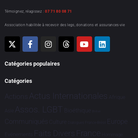
Témoignez, réagissez :
07 71 80 08 71
Association habilitée à recevoir des legs, donations et assurances-vie
Catégories populaires
Catégories
Actus Internationales
Actions
Afrique
Assos. LGBT
Bioéthique
Asie
Brève
Communiqués
Europe
Culture
Dialogues France-Brésil
France
Faits Divers
Evénements
Hommage