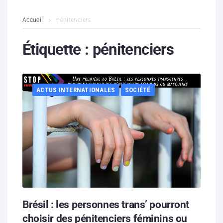
L’association
Accueil
pénitenciers
Contenus litigieux
Étiquette :
pénitenciers
Nous soutenir
ACTUS INTERNATIONALES
SOCIÉTÉ
Boutique
Partenaires
Contacts
Hébergement solidaire
Brésil : les personnes trans’ pourront
choisir des pénitenciers féminins ou