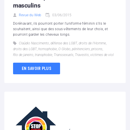
masculins
Revue du Web
03/06/2015
Dorénavant, ils pourront porter l'uniforme féminin s'ils le
souhaitent, ainsi que des sous-vêtements de leur choix, et
pourront garder les cheveux longs.
Claùdio Nascimento
,
défense des LGBT
,
droits de l'Homme
,
droits des LGBT
,
homophobie
,
O Globo
,
pénitenciers
,
prisons
,
Rio de janeiro
,
transphobie
,
Transsexuels
,
Travestis
,
victimes de viol
EN SAVOIR PLUS