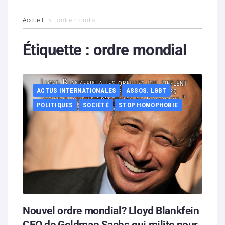
L’association
Accueil
ordre mondial
Contenus litigieux
Étiquette :
ordre mondial
Nous soutenir
ACTUS INTERNATIONALES
ASSOS. LGBT
Boutique
POLITIQUES
SOCIÉTÉ
STOP HOMOPHOBIE
Partenaires
Contacts
Hébergement solidaire
Nouvel ordre mondial? Lloyd Blankfein
CEO de Goldman Sachs qui milite pour