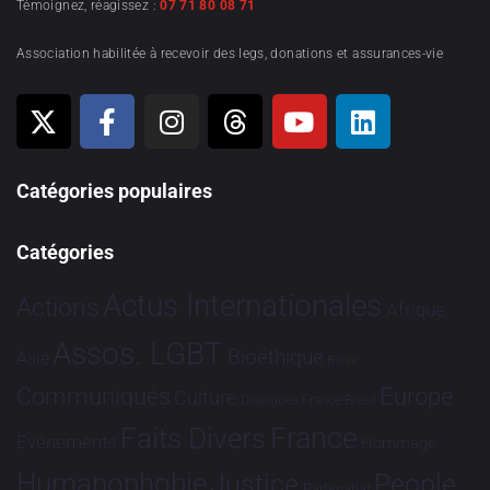
Témoignez, réagissez :
07 71 80 08 71
Association habilitée à recevoir des legs, donations et assurances-vie
Catégories populaires
Catégories
Actus Internationales
Actions
Afrique
Assos. LGBT
Bioéthique
Asie
Brève
Communiqués
Europe
Culture
Dialogues France-Brésil
France
Faits Divers
Evénements
Hommage
Humanophobie
Justice
People
Partenariat