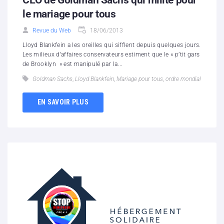
le mariage pour tous
Revue du Web
18/06/2013
Lloyd Blankfein a les oreilles qui sifflent depuis quelques jours.
Les milieux d’affaires conservateurs estiment que le « p’tit gars
de Brooklyn » est manipulé par la...
Goldman Sachs
,
Lloyd Blankfein
,
Mariage pour tous
,
ordre mondial
EN SAVOIR PLUS