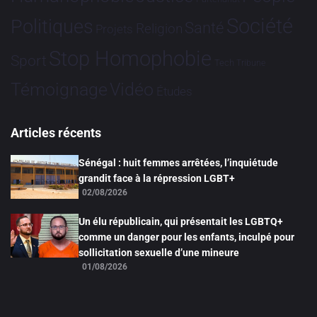
Société
Politiques
Santé
Religion
Projets
Stop Homophobie
Sport
Tech
Tribune
Vidéo
Témoignage
Études
Articles récents
Sénégal : huit femmes arrêtées, l’inquiétude
grandit face à la répression LGBT+
02/08/2026
Un élu républicain, qui présentait les LGBTQ+
comme un danger pour les enfants, inculpé pour
sollicitation sexuelle d’une mineure
01/08/2026