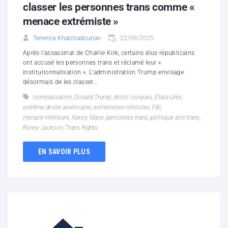
classer les personnes trans comme «
menace extrémiste »
Terrence Khatchadourian
22/09/2025
Après l’assassinat de Charlie Kirk, certains élus républicains
ont accusé les personnes trans et réclamé leur «
institutionnalisation ». L’administration Trump envisage
désormais de les classer...
criminalisation
,
Donald Trump
,
droits civiques
,
États-Unis
,
extrême droite américaine
,
extrémistes nihilistes
,
FBI
,
menace intérieure
,
Nancy Mace
,
personnes trans
,
politique anti-trans
,
Ronny Jackson
,
Trans Rights
EN SAVOIR PLUS