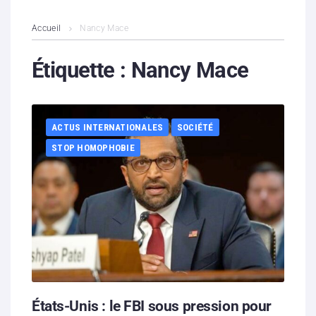
L’association
Accueil
Nancy Mace
Contenus litigieux
Étiquette :
Nancy Mace
Nous soutenir
ACTUS INTERNATIONALES
SOCIÉTÉ
Boutique
STOP HOMOPHOBIE
Partenaires
Contacts
Hébergement solidaire
États-Unis : le FBI sous pression pour