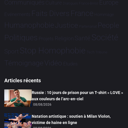
Communiqués
Europe
Culture
Dialogues France-Brésil
France
Faits Divers
Evénements
Hommage
Humanophobie
Justice
People
Partenariat
Société
Politiques
Santé
Religion
Projets
Stop Homophobie
Sport
Tech
Tribune
Vidéo
Témoignage
Études
Articles récents
Russie : 10 jours de prison pour un T-shirt « LOVE »
aux couleurs de l’arc-en-ciel
08/08/2026
Natation artistique : soutien à Milan Violon,
victime de haine en ligne