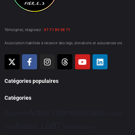
Témoignez, réagissez :
07 71 80 08 71
Association habilitée à recevoir des legs, donations et assurances-vie
Catégories populaires
Catégories
Actus Internationales
Actions
Afrique
Assos. LGBT
Bioéthique
Asie
Brève