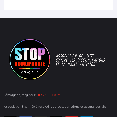
Témoignez, réagissez :
07 71 80 08 71
Association habilitée à recevoir des legs, donations et assurances-vie