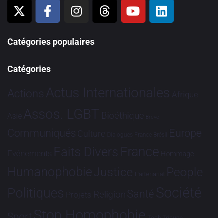
Catégories populaires
Catégories
Actus Internationales
Actions
Afrique
Assos. LGBT
Bioéthique
Asie
Brève
Communiqués
Europe
Culture
Dialogues France-Brésil
France
Faits Divers
Evénements
Hommage
Humanophobie
Justice
People
Partenariat
Société
Politiques
Santé
Religion
Projets
Stop Homophobie
Sport
Tech