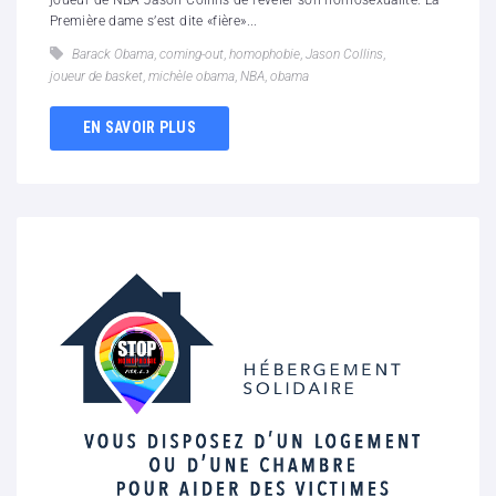
Première dame s’est dite «fière»...
Barack Obama
,
coming-out
,
homophobie
,
Jason Collins
,
joueur de basket
,
michèle obama
,
NBA
,
obama
EN SAVOIR PLUS