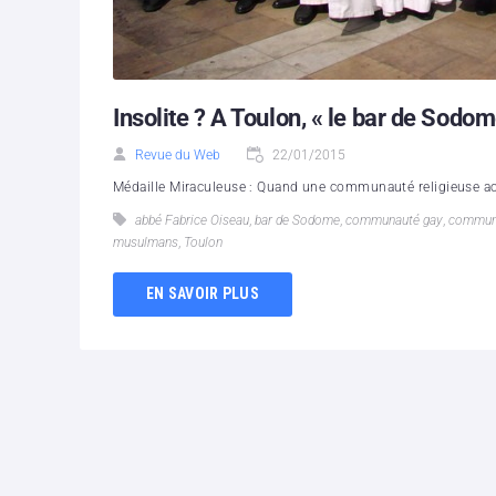
Insolite ? A Toulon, « le bar de Sodom
Revue du Web
22/01/2015
Médaille Miraculeuse : Quand une communauté religieuse achè
abbé Fabrice Oiseau
,
bar de Sodome
,
communauté gay
,
communa
musulmans
,
Toulon
EN SAVOIR PLUS