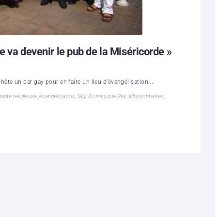
e va devenir le pub de la Miséricorde »
te un bar gay pour en faire un lieu d’évangélisation...
uté religieuse
,
évangélisation
,
Mgr Dominique Rey
,
Missionnaires
,