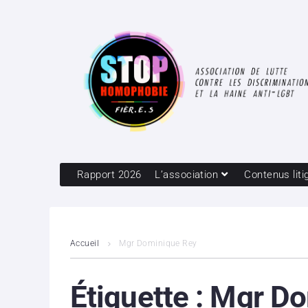
Rapport 2026
L’association
Contenus liti
Accueil
Mgr Dominique Rey
Étiquette :
Mgr Do