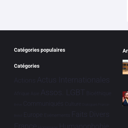
Catégories populaires
Ar
Catégories
Actus Internationales
Actions
Assos. LGBT
Bioéthique
Afrique
Asie
Communiqués
Culture
Dialogues France-
Brève
Faits Divers
Europe
Evénements
Brésil
France
Humanophobie
Hommage