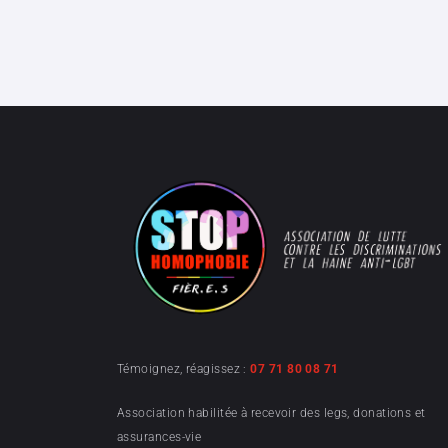
Témoignez, réagissez :
07 71 80 08 71
Association habilitée à recevoir des legs, donations et
assurances-vie