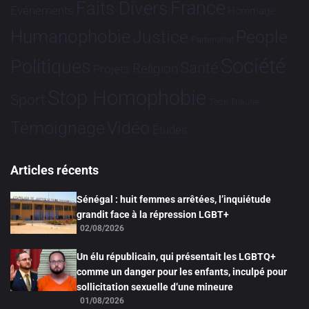
France
Faits Divers
Evénements
Hommage
Humanophobie
Justice
People
Partenariat
Société
Politiques
Santé
Religion
Projets
Stop Homophobie
Sport
Tech
Tribune
Vidéo
Témoignage
Études
Articles récents
Sénégal : huit femmes arrêtées, l’inquiétude
grandit face à la répression LGBT+
02/08/2026
Un élu républicain, qui présentait les LGBTQ+
comme un danger pour les enfants, inculpé pour
sollicitation sexuelle d’une mineure
01/08/2026