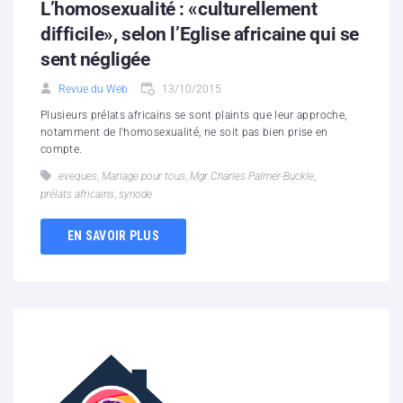
L’homosexualité : «culturellement
difficile», selon l’Eglise africaine qui se
sent négligée
Revue du Web
13/10/2015
Plusieurs prélats africains se sont plaints que leur approche,
notamment de l'homosexualité, ne soit pas bien prise en
compte.
eveques
,
Mariage pour tous
,
Mgr Charles Palmer-Buckle
,
prélats africains
,
synode
EN SAVOIR PLUS