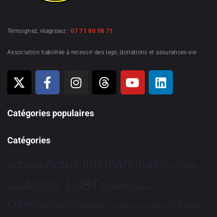
Témoignez, réagissez :
07 71 80 08 71
Association habilitée à recevoir des legs, donations et assurances-vie
Catégories populaires
Catégories
Actus Internationales
Actions
Afrique
Assos. LGBT
Bioéthique
Asie
Brève
Communiqués
Europe
Culture
Dialogues France-Brésil