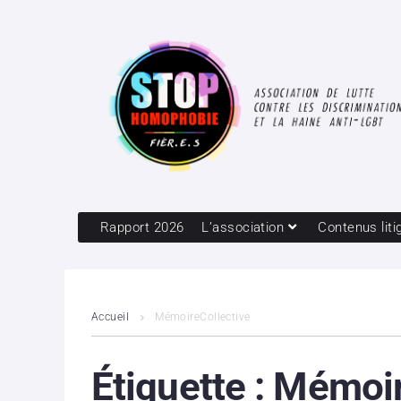
Rapport 2026
L’association
Contenus liti
Accueil
MémoireCollective
Étiquette :
Mémoir