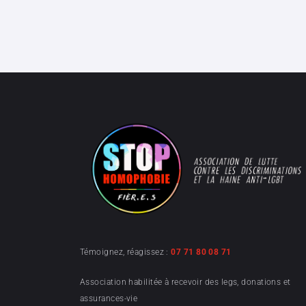
Témoignez, réagissez :
07 71 80 08 71
Association habilitée à recevoir des legs, donations et
assurances-vie