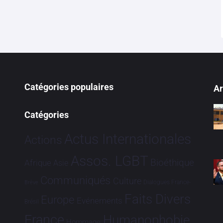
Catégories populaires
Ar
Catégories
Actus Internationales
Actions
Assos. LGBT
Bioéthique
Afrique
Asie
Communiqués
Culture
Dialogues France-
Brève
Faits Divers
Europe
Evénements
Brésil
France
Humanophobie
Hommage