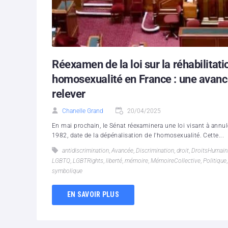
Réexamen de la loi sur la réhabilita
homosexualité en France : une avanc
relever
Chanelle Grand
20/04/2025
En mai prochain, le Sénat réexaminera une loi visant à an
1982, date de la dépénalisation de l'homosexualité. Cette...
antidiscrimination
,
Avancée
,
Discrimination
,
droit
,
DroitsHumain
LGBTQ
,
LGBTRights
,
liberté
,
mémoire
,
MémoireCollective
,
Politique
symbolique
EN SAVOIR PLUS