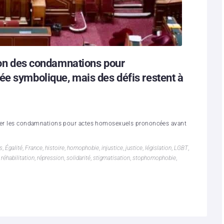
tion des condamnations pour
ée symbolique, mais des défis restent à
nuler les condamnations pour actes homosexuels prononcées avant
s
,
Égalité
,
France
,
histoire
,
homophobie
,
injustice
,
justice
,
législation
,
LGBT
,
,
réhabilitation
,
répression
,
solidarité
,
stigmatisation
,
stophomophobie
,