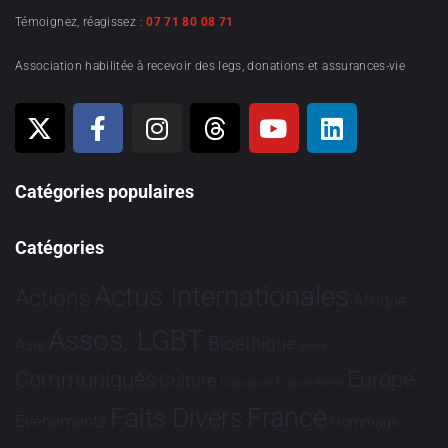
Témoignez, réagissez :
07 71 80 08 71
Association habilitée à recevoir des legs, donations et assurances-vie
Catégories populaires
Catégories
Actus Internationales
Actions
Afrique
Assos. LGBT
Bioéthique
Asie
Brève
Communiqués
Europe
Culture
Dialogues France-Brésil
France
Faits Divers
Evénements
Hommage