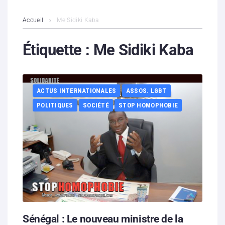
L’association
Accueil
Me Sidiki Kaba
Contenus litigieux
Étiquette :
Me Sidiki Kaba
Nous soutenir
ACTUS INTERNATIONALES
ASSOS. LGBT
Boutique
POLITIQUES
SOCIÉTÉ
STOP HOMOPHOBIE
Partenaires
Contacts
Hébergement solidaire
Sénégal : Le nouveau ministre de la