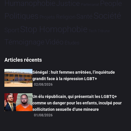
Humanophobie
Justice
People
Partenariat
Société
Politiques
Santé
Religion
Projets
Stop Homophobie
Sport
Tech
Tribune
Vidéo
Témoignage
Études
Articles récents
Sénégal : huit femmes arrêtées, l’inquiétude
grandit face à la répression LGBT+
02/08/2026
Un élu républicain, qui présentait les LGBTQ+
comme un danger pour les enfants, inculpé pour
sollicitation sexuelle d’une mineure
01/08/2026