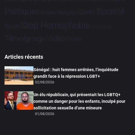
Société
Politiques
Santé
Religion
Projets
Stop Homophobie
Sport
Tech
Tribune
Vidéo
Témoignage
Études
Articles récents
Sénégal : huit femmes arrêtées, l’inquiétude
grandit face à la répression LGBT+
02/08/2026
Un élu républicain, qui présentait les LGBTQ+
comme un danger pour les enfants, inculpé pour
sollicitation sexuelle d’une mineure
01/08/2026