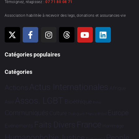
Témoignez, réagissez :
07 71 80 08 71
Association habilitée à recevoir des legs, donations et assurances-vie
Catégories populaires
Catégories
Actus Internationales
Actions
Afrique
Assos. LGBT
Bioéthique
Asie
Brève
Communiqués
Europe
Culture
Dialogues France-Brésil
France
Faits Divers
Evénements
Hommage
Humanophobie
Justice
People
Partenariat