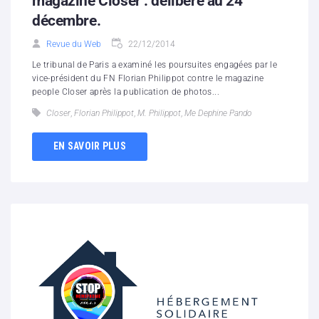
magazine Closer : délibéré au 24
décembre.
Revue du Web
22/12/2014
Le tribunal de Paris a examiné les poursuites engagées par le
vice-président du FN Florian Philippot contre le magazine
people Closer après la publication de photos...
Closer
,
Florian Philippot
,
M. Philippot
,
Me Dephine Pando
EN SAVOIR PLUS