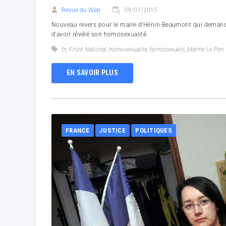
Revue du Web
09/07/2015
Nouveau revers pour le maire d'Hénin-Beaumont qui demandai
d'avoir révélé son homosexualité.
fn
,
Front National
,
homosexualite
,
homosexuels
,
Marine Le Pen
,
EN SAVOIR PLUS
FRANCE
JUSTICE
POLITIQUES