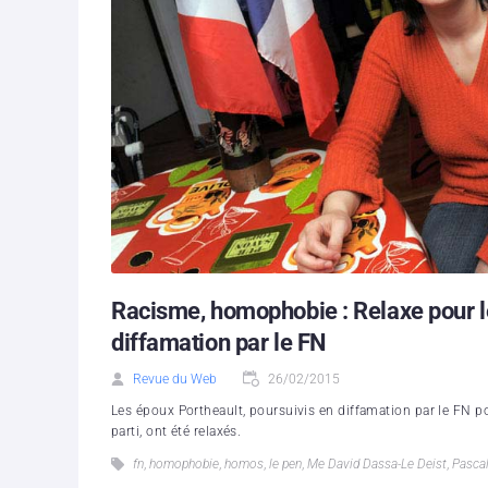
Racisme, homophobie : Relaxe pour l
diffamation par le FN
Revue du Web
26/02/2015
Les époux Portheault, poursuivis en diffamation par le FN 
parti, ont été relaxés.
fn
,
homophobie
,
homos
,
le pen
,
Me David Dassa-Le Deist
,
Pascal