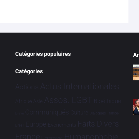
Catégories populaires
Ar
Catégories
Actus Internationales
Actions
Assos. LGBT
Bioéthique
Afrique
Asie
Communiqués
Culture
Dialogues France-
Brève
Faits Divers
Europe
Evénements
Brésil
France
Humanophobie
Hommage