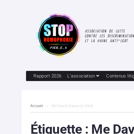
Rapport 2026
L’association
Contenus liti
Accueil
Me David Dassa-Le Deist
Étiquette :
Me Dav