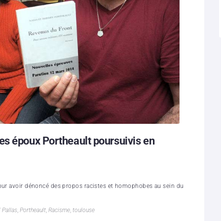
es époux Portheault poursuivis en
pour avoir dénoncé des propos racistes et homophobes au sein du
 Pallas
,
Portheault
,
Racisme
,
toulouse