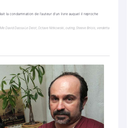
t la condamnation de l'auteur d'un livre auquel il reproche
Me David Dassa-Le Deist
,
Octave Nitkowski
,
outing
,
Steeve Briois
,
vendetta