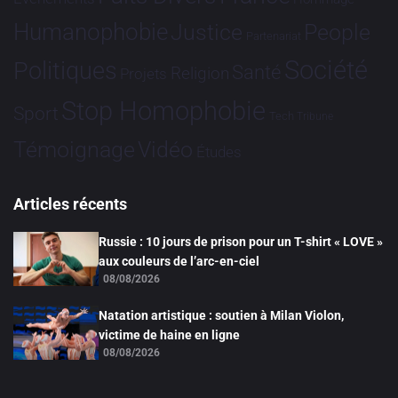
Humanophobie
Justice
People
Partenariat
Société
Politiques
Santé
Religion
Projets
Stop Homophobie
Sport
Tech
Tribune
Vidéo
Témoignage
Études
Articles récents
Russie : 10 jours de prison pour un T-shirt « LOVE »
aux couleurs de l’arc-en-ciel
08/08/2026
Natation artistique : soutien à Milan Violon,
victime de haine en ligne
08/08/2026