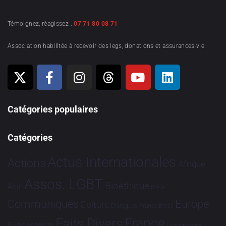
Témoignez, réagissez :
07 71 80 08 71
Association habilitée à recevoir des legs, donations et assurances-vie
Catégories populaires
Catégories
Actus Internationales
Actions
Afrique
Assos. LGBT
Bioéthique
Asie
Brève
Communiqués
Europe
Culture
Dialogues France-Brésil
France
Faits Divers
Evénements
Hommage