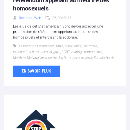
référendum appelant au meurtre des
homosexuels
Revue du Web
25/03/2015
Les élus de cet Etat américain vont devoir accepter une
proposition de référendum appelant au meurtre des
homosexuels et interdisant la sodomie.
associations lesbiennes
,
Bible
,
bisexuelles
,
Californie
,
exécuter les homosexuels
,
gays
,
LGBT
,
mariage homosexuel
,
Matthew McLaughlin
,
meurtre des homosexuels
,
Mme Kamala Harris
EN SAVOIR PLUS