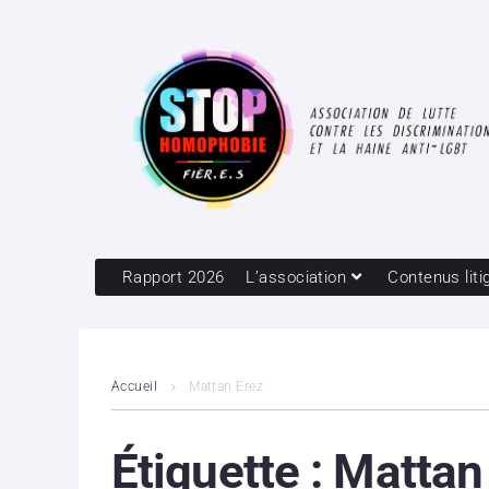
Rapport 2026
L’association
Contenus liti
Accueil
Mattan Erez
Étiquette :
Mattan