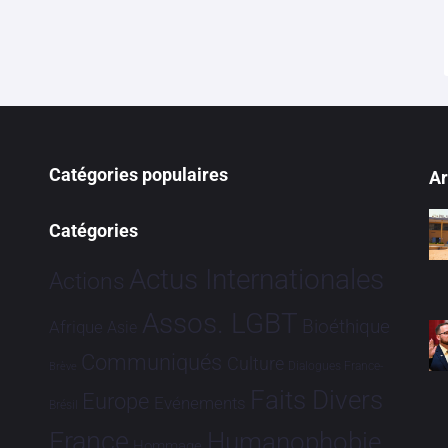
Catégories populaires
Ar
Catégories
Actus Internationales
Actions
Assos. LGBT
Bioéthique
Afrique
Asie
Communiqués
Culture
Dialogues France-
Brève
Faits Divers
Europe
Evénements
Brésil
France
Humanophobie
Hommage