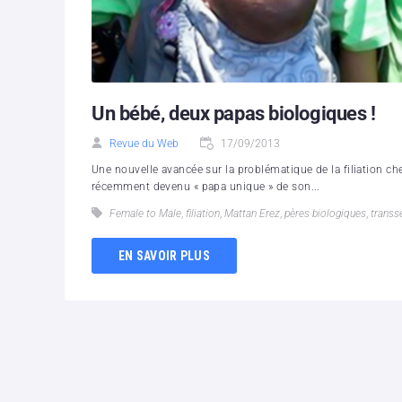
Un bébé, deux papas biologiques !
Revue du Web
17/09/2013
Une nouvelle avancée sur la problématique de la filiation c
récemment devenu « papa unique » de son...
Female to Male
,
filiation
,
Mattan Erez
,
pères biologiques
,
transs
EN SAVOIR PLUS