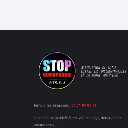
Témoignez, réagissez :
07 71 80 08 71
Association habilitée à recevoir des legs, donations et
assurances-vie