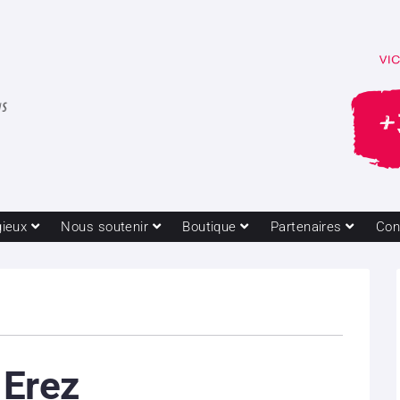
gieux
Nous soutenir
Boutique
Partenaires
Con
 Erez