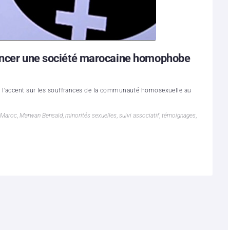
noncer une société marocaine homophobe
 l’accent sur les souffrances de la communauté homosexuelle au
Maroc
,
Marwan Bensaïd
,
minorités sexuelles
,
suivi associatif
,
témoignages
,