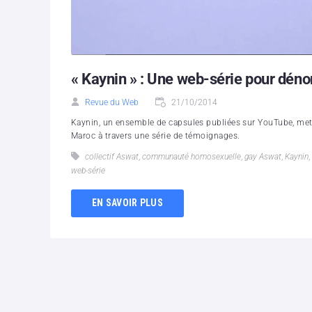
« Kaynin » : Une web-série pour dé
Revue du Web
21/10/2014
Kaynin, un ensemble de capsules publiées sur YouTube, met
Maroc à travers une série de témoignages.
collectif Aswat
,
communauté homosexuelle
,
gay Aswat
,
Kaynin
,
web-série
EN SAVOIR PLUS