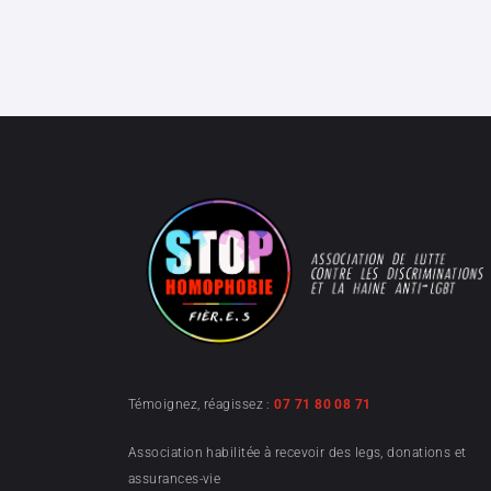
Témoignez, réagissez :
07 71 80 08 71
Association habilitée à recevoir des legs, donations et
assurances-vie