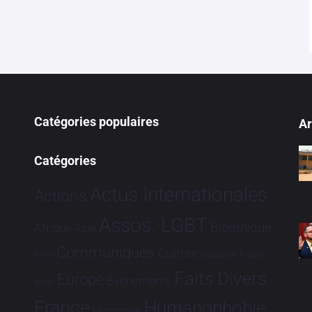
Catégories populaires
Ar
Catégories
Actus Internationales
Actions
Assos. LGBT
Bioéthique
Afrique
Asie
Communiqués
Culture
Dialogues France-
Brève
Faits Divers
Europe
Evénements
Brésil
France
Humanophobie
Hommage