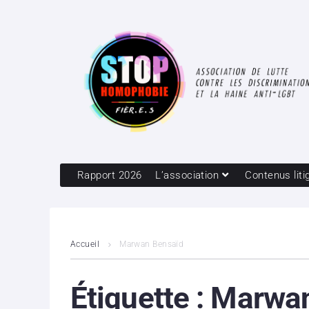
Rapport 2026
L’association
Contenus liti
Accueil
Marwan Bensaïd
Étiquette :
Marwan