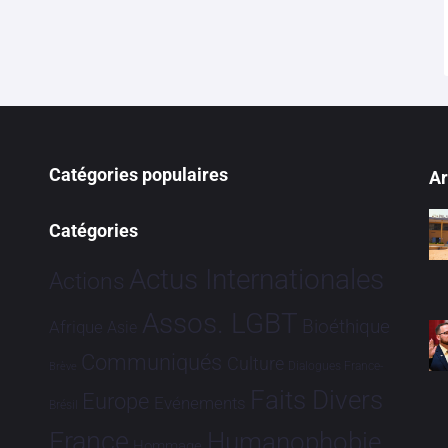
Catégories populaires
Ar
Catégories
Actus Internationales
Actions
Assos. LGBT
Bioéthique
Afrique
Asie
Communiqués
Culture
Dialogues France-
Brève
Faits Divers
Europe
Evénements
Brésil
France
Humanophobie
Hommage