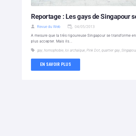
Reportage : Les gays de Singapour s
Revue du Web
04/05/2013
A mesure que la très rigoureuse Singapour se transforme en 
plus accepter. Mais ils...
gay
,
homophobie
,
loi archaïque
,
Pink Dot
,
quartier gay
,
Singapou
EN SAVOIR PLUS