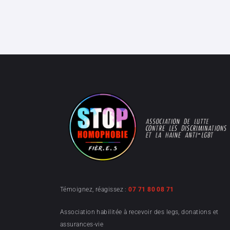
Témoignez, réagissez :
07 71 80 08 71
Association habilitée à recevoir des legs, donations et
assurances-vie