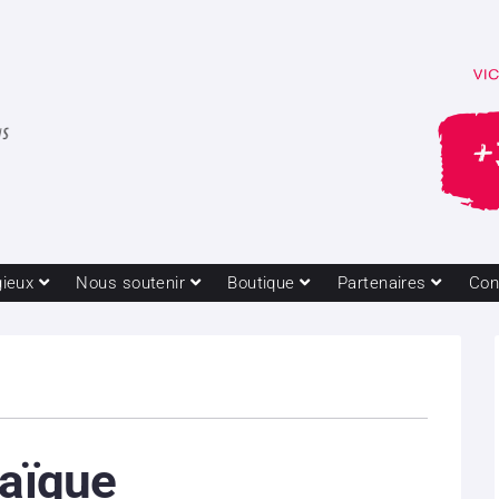
gieux
Nous soutenir
Boutique
Partenaires
Con
haïque