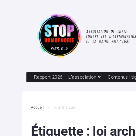
Rapport 2026
L’association
Contenus liti
Accueil
loi archaïque
Étiquette :
loi arc