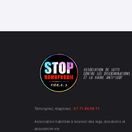
Témoignez, réagissez :
07 71 80 08 71
Association habilitée à recevoir des legs, donations et
assurances-vie