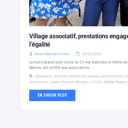
Village associatif, prestations enga
l’égalité
Moïse Manoel-Florisse
26/05/2024
La municipalité avait choisi ce 25 mai d'aborder le thème de
Mairies, afin d'offrir aux associations,...
Adolescents
,
Amnesty International
,
banlieue
,
discriminations
,
di
Harcèlement
,
Laureen Genthon
,
Morgane Le Flohic
,
Nadège Magnon
EN SAVOIR PLUS