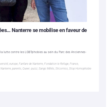
gées… Nanterre se mobilise en faveur de
 la lutte contre les LGBTphobies au sein du Parc des Anciennes-
versité
,
europe
,
Fanfare de Nanterre
,
Fondation le Refuge
,
France
,
,
Nanterre
,
parents
,
Queer
,
quizz
,
Sangs Mêlés
,
Sticomiss
,
Stop Homophobie