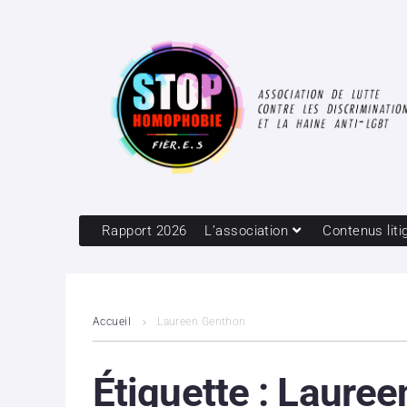
Rapport 2026
L’association
Contenus liti
Accueil
Laureen Genthon
Étiquette :
Lauree