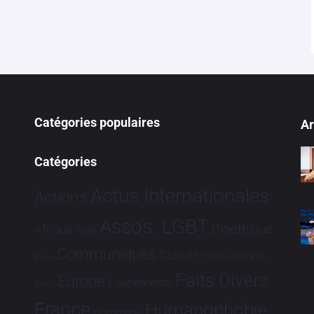
Catégories populaires
Ar
Catégories
Actus Internationales
Actions
Assos. LGBT
Bioéthique
Afrique
Asie
Communiqués
Culture
Dialogues France-
Brève
Faits Divers
Europe
Evénements
Brésil
France
Humanophobie
Hommage