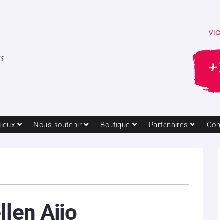
gieux
Nous soutenir
Boutique
Partenaires
Con
llen Ajio