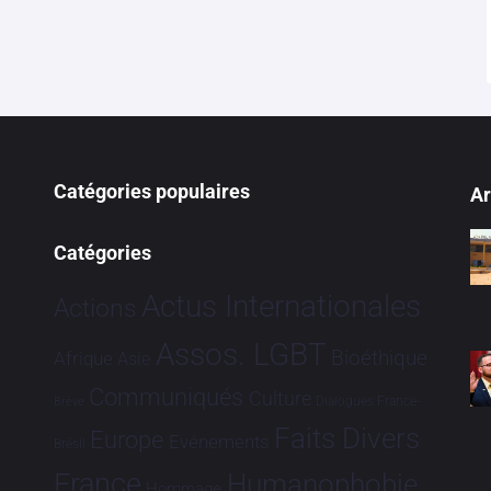
Catégories populaires
Ar
Catégories
Actus Internationales
Actions
Assos. LGBT
Bioéthique
Afrique
Asie
Communiqués
Culture
Dialogues France-
Brève
Faits Divers
Europe
Evénements
Brésil
France
Humanophobie
Hommage