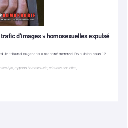
 trafic d’images » homosexuelles expulsé
ed Un tribunal ougandais a ordonné mercredi l’expulsion sous 12
ellen Ajio
,
rapports homosexuels
,
relations sexuelles
,