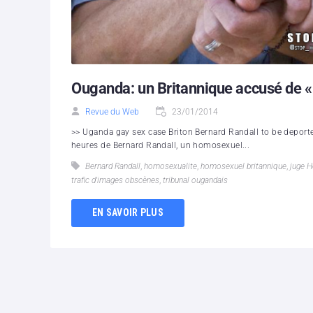
Ouganda: un Britannique accusé de «
Revue du Web
23/01/2014
>> Uganda gay sex case Briton Bernard Randall to be deport
heures de Bernard Randall, un homosexuel...
Bernard Randall
,
homosexualite
,
homosexuel britannique
,
juge H
trafic d'images obscènes
,
tribunal ougandais
EN SAVOIR PLUS