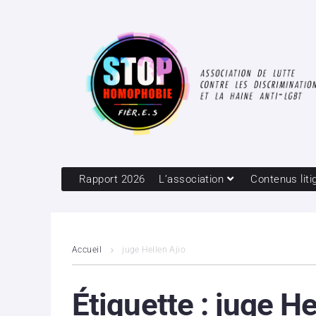
Rapport 2026
L’association
Contenus liti
Accueil
juge Hellen Ajio
Étiquette :
juge He