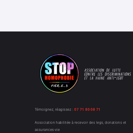
Témoignez, réagissez :
07 71 80 08 71
Association habilitée à recevoir des legs, donations et
assurances-vie